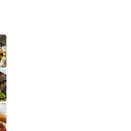
קלחי תירס צרובים על מחבת עם גבינה בולגרית מעודנת מ
נשנושי פרגיות קריספיים ממכרים שמכיני
לחם מחבת שהוא שיל
פסטל טוניסאי לתשעת הימים, חשבתי מה ל
⁨ סביח מפורק כי צריך לאכול משהו
אז מה בשבילכם? בפ
אורז יצירתי לת
פיצה של תשעת הימים ולמה היא נקראת ככה? ההסבר בסרטו
מז׳ווז׳ין או בתרגום לעברית, מח
שייטל מוקפץ עם