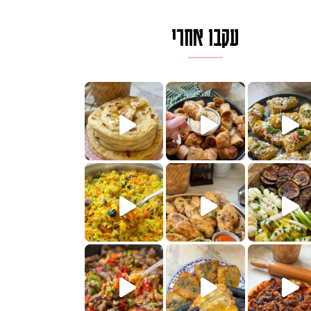
עקבו אחרי
ם בכמה דקות עב
וב של מופלטה וספינז׳, רעיון מעול
חדש לכם ונראה
שעת הימים ולכבוד שבת קודש
למתכון
ותנים
מתכון ראש
 אורז חביתה וירקות, למתכון
. המרכי