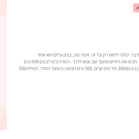
ת
דבר. יכולה לחיות רק על זה. אמה מה, בצק עלים הוא אחד
המורכבים והארוכים להכנה. תסמכו עליי מצאתי קיצור דרך. תכינו את הידיים ומעוך טוב וצאו לדרך.. המרכיבים לבצק:500 גרם
קמח לחם/חלהכפית מלאה מלחרבע כפית שמרים יבשים (1 גרם)300 מל מים קרים..300 גרם חמאה בטמפ׳ החדר..למילוי:500