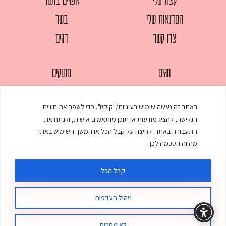
הסדנאות שלי
בשר
צרו קשר
דגים
חגים
מתוקים
לחמים
סלטים
באתר זה נעשה שימוש בעוגיות/"קוקיז", כדי לשפר את חוויית
מאפים
עוגות
הגלישה, להציג מודעות או תוכן מותאמים אישית, ולנתח את
ממולאים
עוף
התעבורה באתר. לחיצה על קבל הכל או המשך השימוש באתר
מהווה הסכמה לכך.
מרקים
פסטות
קבל הכל
ניהול העדפות
© כל הזכויות שמורות לענת אלישע |
עיצוב ובניית אתר
:
סטודיו דנקו
תקנון האתר
מדיניות פרטיות
לא מסכים