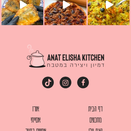
דף הבית
אורז
מתכונים
אסייתי
קצת עלי
אפויים בתנור