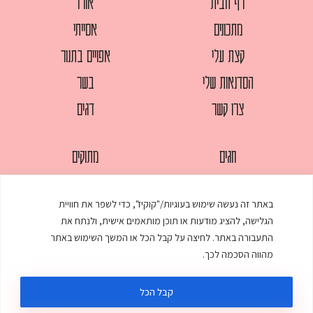
דף הבית
אורז
מתכונים
אסייתי
קצת עלי
אפויים בתנור
הסדנאות שלי
בשר
צרו קשר
דגים
חגים
מתוקים
לחמים
סלטים
באתר זה נעשה שימוש בעוגיות/"קוקיז", כדי לשפר את חוויית
מאפים
עוגות
הגלישה, להציג מודעות או תוכן מותאמים אישית, ולנתח את
ממולאים
עוף
התעבורה באתר. לחיצה על קבל הכל או המשך השימוש באתר
מהווה הסכמה לכך.
מרקים
פסטות
קבל הכל