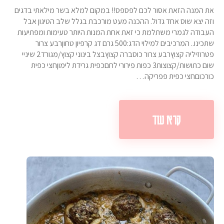
את המנה הזאת אסור לכם לפספס!! במקום למלא בשר מילאתי בדגים
וזה יצא שוס אחד גדול. ההכנה מעט מורכבת בגלל שלב הטיגון אבל
העבודה לגמרי משתלמת כי זאת אחת המנות היותר טעימות ומפתיעות
שתכינו.. המרכיבים למילוי הדג:500 גרם דג קרפיון טחוןרבע צרור
פטרוזיליה קצוץרבע צרור כוסברה קצוץבצל בינוני קצוץ/מגורד2 שיניי
שום כתושות/קצוצות3 כפות פירורי לחםכפית גרידת לימוןחצי כפית
כורכוםחצי כפית פפריקה…
קרא עוד