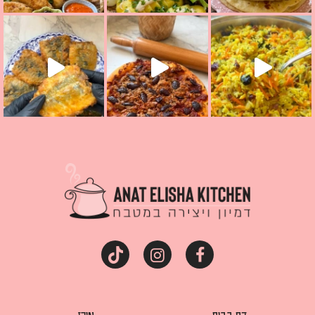
קראת ככה? ההסבר בסרטו
מז׳ווז׳ין או בתרגום לעברית, מחותנים
מתכון ראש