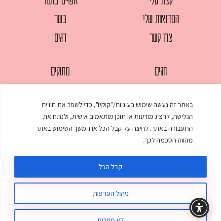
הסדנאות שלי
בשר
צרו קשר
דגים
חגים
מתוקים
לחמים
סלטים
באתר זה נעשה שימוש בעוגיות/"קוקיז", כדי לשפר את חוויית
מאפים
עוגות
הגלישה, להציג מודעות או תוכן מותאמים אישית, ולנתח את
ממולאים
עוף
התעבורה באתר. לחיצה על קבל הכל או המשך השימוש באתר
מהווה הסכמה לכך.
מרקים
פסטות
קבל הכל
ניהול העדפות
© כל הזכויות שמורות לענת אלישע |
עיצוב ובניית אתר
:
סטודיו דנקו
תקנון האתר
מדיניות פרטיות
לא מסכים