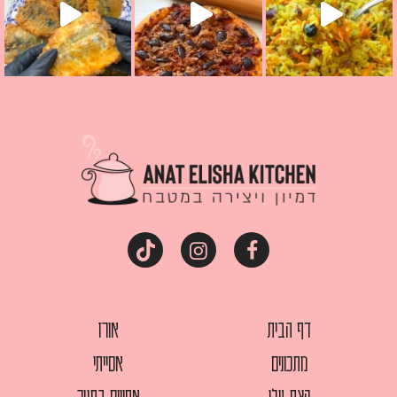
דף הבית
אורז
מתכונים
אסייתי
קצת עלי
אפויים בתנור