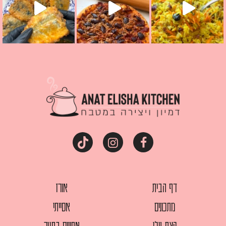
דף הבית
אורז
מתכונים
אסייתי
קצת עלי
אפויים בתנור