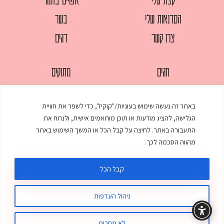
הסדנאות שלי
בשר
צרו קשר
דגים
חגים
מתוקים
לחמים
סלטים
באתר זה נעשה שימוש בעוגיות/"קוקיז", כדי לשפר את חוויית
מאפים
עוגות
הגלישה, להציג מודעות או תוכן מותאמים אישית, ולנתח את
ממולאים
עוף
התעבורה באתר. לחיצה על קבל הכל או המשך השימוש באתר
מהווה הסכמה לכך.
מרקים
פסטות
קבל הכל
ניהול העדפות
© כל הזכויות שמורות לענת אלישע |
עיצוב ובניית אתר
:
סטודיו דנקו
תקנון האתר
מדיניות פרטיות
לא מסכים