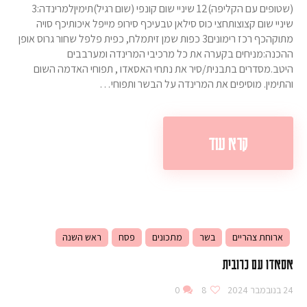
(שטופים עם הקליפה)12 שיניי שום קונפי (שום רגיל)תימיןלמרינדה:3
שיניי שום קצוצותחצי כוס סילאן טבעיכף סירופ מייפל איכותיכף סויה
מתוקהכף רכז רימונים3 כפות שמן זיתמלח, כפית פלפל שחור גרוס אופן
ההכנה:מניחים בקערה את כל מרכיבי המרינדה ומערבבים
היטב.מסדרים בתבנית/סיר את נתחי האסאדו , תפוחי האדמה השום
והתימין. מוסיפים את המרינדה על הבשר ותפוחי…
קרא עוד
ארוחת צהריים
בשר
מתכונים
פסח
ראש השנה
אסאדו עם כרובית
24 בנובמבר 2024
8
0