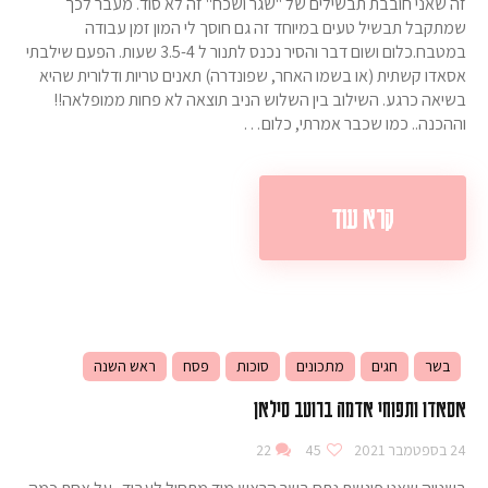
זה שאני חובבת תבשילים של "שגר ושכח" זה לא סוד. מעבר לכך
שמתקבל תבשיל טעים במיוחד זה גם חוסך לי המון זמן עבודה
במטבח.כלום ושום דבר והסיר נכנס לתנור ל 3.5-4 שעות. הפעם שילבתי
אסאדו קשתית (או בשמו האחר, שפונדרה) תאנים טריות ודלורית שהיא
בשיאה כרגע. השילוב בין השלוש הניב תוצאה לא פחות ממופלאה!!
וההכנה.. כמו שכבר אמרתי, כלום…
קרא עוד
בשר
חגים
מתכונים
סוכות
פסח
ראש השנה
אסאדו ותפוחי אדמה ברוטב סילאן
24 בספטמבר 2021
45
22