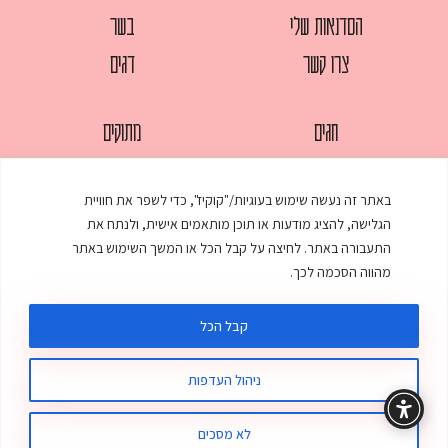
הסדנאות שלי
בשר
צרו קשר
דגים
חגים
מתוקים
לחמים
סלטים
באתר זה נעשה שימוש בעוגיות/"קוקיז", כדי לשפר את חוויית
מאפים
עוגות
הגלישה, להציג מודעות או תוכן מותאמים אישית, ולנתח את
ממולאים
עוף
התעבורה באתר. לחיצה על קבל הכל או המשך השימוש באתר
מהווה הסכמה לכך.
מרקים
פסטות
קבל הכל
ניהול העדפות
© כל הזכויות שמורות לענת אלישע |
עיצוב ובניית אתר
:
סטודיו דנקו
תקנון האתר
מדיניות פרטיות
לא מסכים