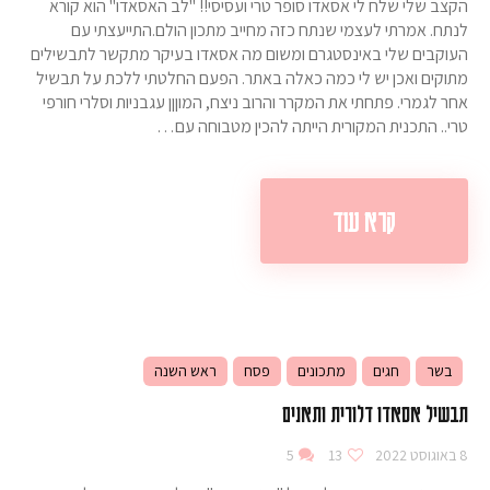
הקצב שלי שלח לי אסאדו סופר טרי ועסיסי!! "לב האסאדו" הוא קורא
לנתח. אמרתי לעצמי שנתח כזה מחייב מתכון הולם.התייעצתי עם
העוקבים שלי באינסטגרם ומשום מה אסאדו בעיקר מתקשר לתבשילים
מתוקים ואכן יש לי כמה כאלה באתר. הפעם החלטתי ללכת על תבשיל
אחר לגמרי. פתחתי את המקרר והרוב ניצח, המוןןן עגבניות וסלרי חורפי
טרי.. התכנית המקורית הייתה להכין מטבוחה עם…
קרא עוד
בשר
חגים
מתכונים
פסח
ראש השנה
תבשיל אסאדו דלורית ותאנים
8 באוגוסט 2022
13
5