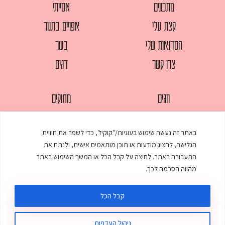
מתכונים
אסייתי
קצת עלי
אפויים בתנור
הסדנאות שלי
בשר
צרו קשר
דגים
חגים
מתוקים
לחמים
סלטים
באתר זה נעשה שימוש בעוגיות/"קוקיז", כדי לשפר את חוויית
מאפים
עוגות
הגלישה, להציג מודעות או תוכן מותאמים אישית, ולנתח את
ממולאים
עוף
התעבורה באתר. לחיצה על קבל הכל או המשך השימוש באתר
מהווה הסכמה לכך.
מרקים
פסטות
קבל הכל
ניהול העדפות