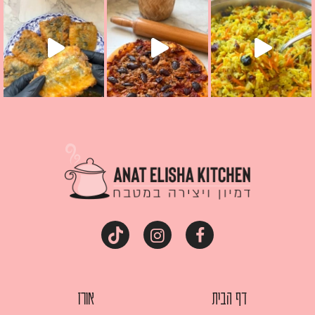
מז׳ווז׳ין או בתרגום לעברית, מחותנים
מתכון ראש
דף הבית
אורז