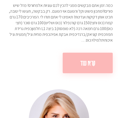
כמה זמן אתם מבקשים ממני להכין לכם עוגיות אלפחורס! מזל שיש
פורים!!מתכון פשוט וקל והטעם אוי הטעם.. רק בבקשה, תעשו לי טובה,
תכינו אותן דקיקות ועדינות! תאמינו לי אתם תודו לי. המרכיבים:170 גרם
קמח (כוס וחצי)150 גרם קורנפלור (כוס ושליש)100 גרם סוכר (חצי
כוס)100 גרם חמאה רכה (לא מומסת)1 ביצה L1 חלמוןכפית גרידת
תפוזכפית קוניאק/ברנדיכפית אבקת אפיהכפית מחית וניל/תמצית וניל
איכותיתלמילוי:כוס…
קרא עוד