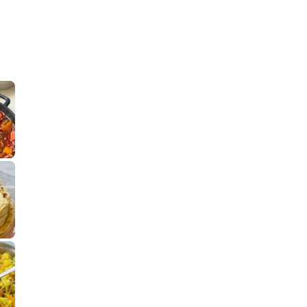
קלחי תירס צרובים על מחבת עם גבינה בו
נשנושי פרגיות קריס
תבשיל גולש לכבוד שבת קודש, מתכון חדש
. גולש המר
לחם מחבת שהוא שילוב של מופלטה וספינז׳, רעיון מעול
פסטל טוניסאי לתשעת 
⁨ סביח מפורק כי צריך לאכול משהו
אז מה
פיצה של תשעת הימים ולמה היא נקראת ככה
אורז יצירתי לתשעת הימים ולכבוד שבת קודש
למתכון
מז׳ווז׳ין 