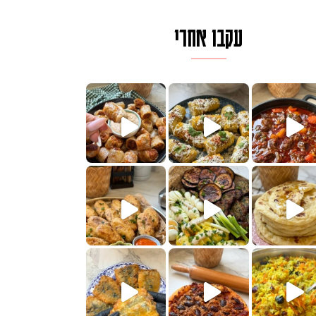
עקבו אחרי
לגרית מעודנת מ
פיים ממכרים שמכינים בכמה דקות עב
הימים, חשבתי מה לחדש לכם ונראה
 בשבילכם? בפ
? ההסבר בסרטו
או בתרגום לעברית, מחותנים
מתכון ראש