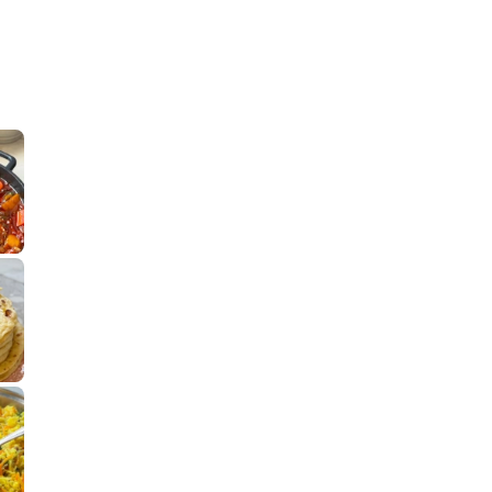
קלחי תירס צרובים על מחבת עם גבינה בו
נשנושי פרגיות קריס
תבשיל גולש לכבוד שבת קודש, מתכון חדש
. גולש המר
לחם מחבת שהוא שילוב של מופלטה וספינז׳, רעיון מעול
פסטל טוניסאי לתשעת 
⁨ סביח מפורק כי צריך לאכול משהו
אז מה
פיצה של תשעת הימים ולמה היא נקראת ככה
אורז יצירתי לתשעת הימים ולכבוד שבת קודש
למתכון
מז׳ווז׳ין 