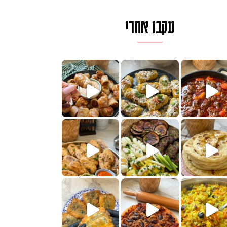
עקבו אחרי
לגרית מעודנת מ
פיים ממכרים שמכינים בכמה דקות עב
הימים, חשבתי מה לחדש לכם ונראה
 בשבילכם? בפ
? ההסבר בסרטו
או בתרגום לעברית, מחותנים
מתכון ראש