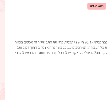
ראש השנה
 קניתי אז עשיתי שינוי תכניות קטן. את התבשיל הזה מכינים בכמה
דקות עבודה והוא פשוט הכי טעים שאפשר! התנור עושה את כל העבודה.. המרכיבים:1.5 קג בשר נתח אונטריב חתוך לקוביות1
יח עצם מח (מומלץ בחום)5 תפוחי אדמה קלופים וחתוכים לקוביות.2 גבעולי סלרי קצוצים3 בצלים גדולים חתוכים לרבעים3 שיניי