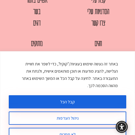
הסדנאות שלי
בשר
צרו קשר
דגים
חגים
מתוקים
לחמים
סלטים
באתר זה נעשה שימוש בעוגיות/"קוקיז", כדי לשפר את חוויית
מאפים
עוגות
הגלישה, להציג מודעות או תוכן מותאמים אישית, ולנתח את
ממולאים
עוף
התעבורה באתר. לחיצה על קבל הכל או המשך השימוש באתר
מהווה הסכמה לכך.
מרקים
פסטות
קבל הכל
ניהול העדפות
© כל הזכויות שמורות לענת אלישע |
עיצוב ובניית אתר
:
סטודיו דנקו
תקנון האתר
מדיניות פרטיות
לא מסכים