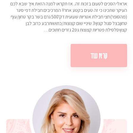
אראלי הסכים לטעום בזכות זה.. אז תקראו למנה הזאת איך שבא לכם
העיקר שתכינו כי זה טעים בקטע אחר!! המרכיבים:חבילת דפי סיגר
(מהסופר)חצי חבילת אטריות שעועית דק'500 גרם בשר בקר טחון/עוף
טחוןבצל סגול קצוץ3 שיניי שום קצוצות/כתושותרבע כרוב לבן
קצוץסלסילת פטריות קצוצות גס2 גזרים חתוכים…
קרא עוד