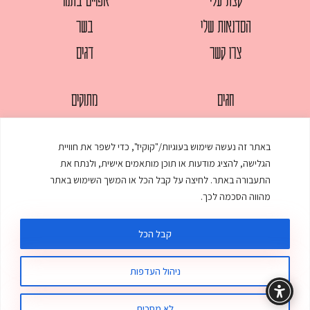
הסדנאות שלי
בשר
צרו קשר
דגים
חגים
מתוקים
לחמים
סלטים
באתר זה נעשה שימוש בעוגיות/"קוקיז", כדי לשפר את חוויית
מאפים
עוגות
הגלישה, להציג מודעות או תוכן מותאמים אישית, ולנתח את
ממולאים
עוף
התעבורה באתר. לחיצה על קבל הכל או המשך השימוש באתר
מהווה הסכמה לכך.
מרקים
פסטות
קבל הכל
ניהול העדפות
© כל הזכויות שמורות לענת אלישע |
עיצוב ובניית אתר
:
סטודיו דנקו
תקנון האתר
מדיניות פרטיות
לא מסכים