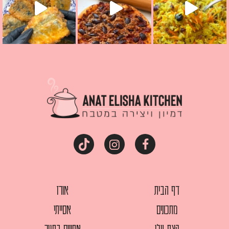
דף הבית
אורז
מתכונים
אסייתי
קצת עלי
אפויים בתנור