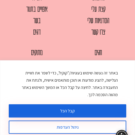
קצת עלי
אפויים בתנור
הסדנאות שלי
בשר
צרו קשר
דגים
חגים
מתוקים
לחמים
סלטים
באתר זה נעשה שימוש בעוגיות/"קוקיז", כדי לשפר את חוויית
מאפים
עוגות
הגלישה, להציג מודעות או תוכן מותאמים אישית, ולנתח את
ממולאים
עוף
התעבורה באתר. לחיצה על קבל הכל או המשך השימוש באתר
מהווה הסכמה לכך.
מרקים
פסטות
קבל הכל
ניהול העדפות
© כל הזכויות שמורות לענת אלישע |
עיצוב ובניית אתר
:
סטודיו דנקו