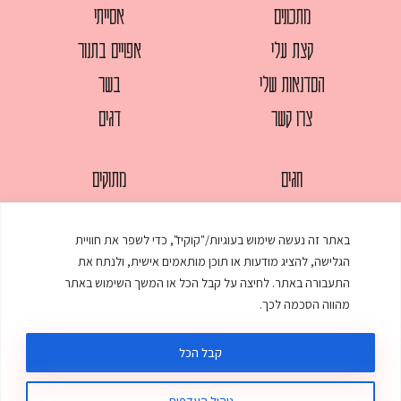
מתכונים
אסייתי
קצת עלי
אפויים בתנור
הסדנאות שלי
בשר
צרו קשר
דגים
חגים
מתוקים
לחמים
סלטים
באתר זה נעשה שימוש בעוגיות/"קוקיז", כדי לשפר את חוויית
מאפים
עוגות
הגלישה, להציג מודעות או תוכן מותאמים אישית, ולנתח את
ממולאים
עוף
התעבורה באתר. לחיצה על קבל הכל או המשך השימוש באתר
מהווה הסכמה לכך.
מרקים
פסטות
קבל הכל
ניהול העדפות