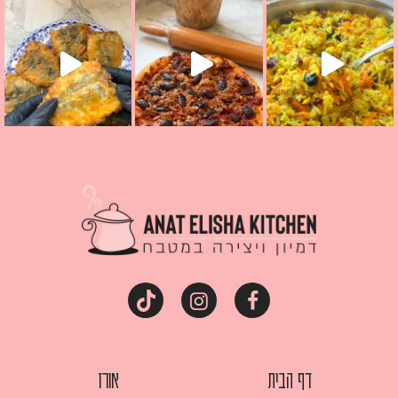
מז׳ווז׳ין או בתרגום לעברית, מחותנים
מתכון ראש
דף הבית
אורז