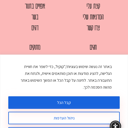
קצת עלי
אפויים בתנור
הסדנאות שלי
בשר
צרו קשר
דגים
חגים
מתוקים
לחמים
סלטים
באתר זה נעשה שימוש בעוגיות/"קוקיז", כדי לשפר את חוויית
מאפים
עוגות
הגלישה, להציג מודעות או תוכן מותאמים אישית, ולנתח את
ממולאים
עוף
התעבורה באתר. לחיצה על קבל הכל או המשך השימוש באתר
מהווה הסכמה לכך.
מרקים
פסטות
קבל הכל
ניהול העדפות
© כל הזכויות שמורות לענת אלישע |
עיצוב ובניית אתר
:
סטודיו דנקו