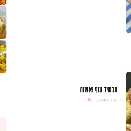
לחם מחבת שהוא שילוב של מופלטה וספינז׳, רעיון מעול
פסטל טוניסאי לתשעת 
⁨ סביח מפורק כי צריך לאכול משהו
אז מה
פיצה של תשעת הימים ולמה היא נקראת ככה
אורז יצירתי לתשעת הימים ולכבוד שבת קודש
למתכון
מז׳ווז׳ין 
תבשיל עוף ואפונה
30 ביוני 2024
1