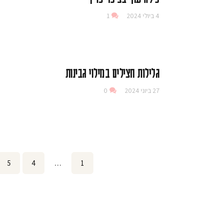
4 ביולי 2024
1
גלילות חצילים במילוי גבינות
27 ביוני 2024
0
Posts
age
5
Page
4
…
Page
1
pagination