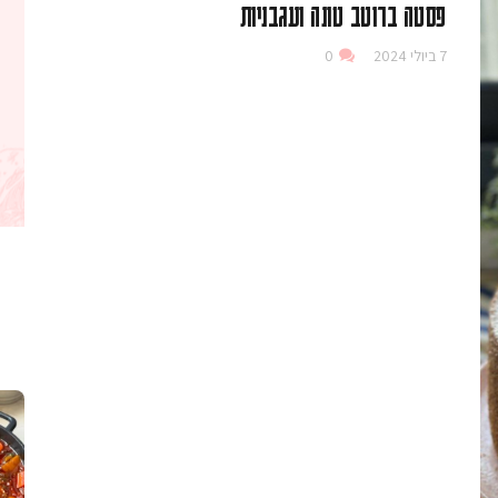
פסטה ברוטב טונה ועגבניות
7 ביולי 2024
0
קלחי תירס צרובים על מחבת עם גבינה בו
נשנושי פרגיות קריס
תבשיל גולש לכבוד שבת קודש, מתכון חדש
. גולש המר