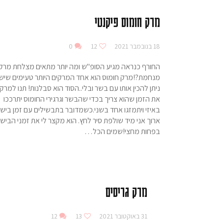
מרק חומוס פיקנטי
18 בנובמבר 2021
12
0
החורף כנראה מגיע הסופ"ש ומה יותר מתאים מצלחת מרק
מנחמת?!מרק חומוס הוא אחד המרקים היותר טעימים שיש.
ניתן להכין אותו עם בשר ובלי..הסוד הוא סבלנות! תנו למרק
את הזמן שהוא צריך בכדי שהבשר וגרגירי החומוס יתרככו
באיזי ויתמזגו אחד בשני.כשמדובר בתבשילים עם זמן בישו
ארוך אני מיד שולפת סיר לחץ. הוא מקצר לי את זמני הבישו
בפחות מחצי!שמים הכל…
מרק גריסים
31 באוקטובר 2021
13
12