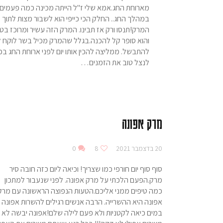
מארוחת החג.אמא שלי ז"ל הייתה מכינה כמה פעמים
במהלך החג.. החלק הכי כייפי הוא לשבור מצות לתוך 
המרק!תנסו ורק אז תבינו. המרק הזה עשיר ומרוכז בט
והוא סופר קל להכנה.בגלל שהמרק מכיל בשר לוקח לו
להתבשל. ממליצה להכין אותו יום לפני ארוחת החג בכ
לנצל טוב את הזמנים…
מרק אפונה
20 בדצמבר 2021
8
0
סוף סוף יום חורפי כמו שצריך! וכיאה ליום כזה חובה סיר
מרק.הפעם הלכתי על מרק אפונה. לפני שנעבור למתכון
כמה טיפים ממני אליכם.הטעות הנפוצה הראשונה עם מרק
אפונה היא ההשרייה. הרבה אנשים רגילים להשרות אפונה
במים כיאה לקטניות ולא פעם לילה שלם!אפונה יבשה לא