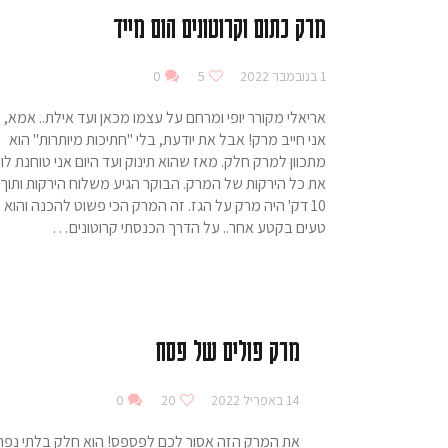
מרק כתום וקרוטונים הום מייד
1 בנובמבר 2022
5
0
אריאלי מקורר יופי ומרחם על עצמו מכאן ועד אילת.. אמא,
אני חייב מרק! אבל את יודעת, בלי "חתיכות מיותרות" הוא
מתכוון למרק חלק. מאז שהוא תינוק ועד היום אני טוחנת לו
את כל הירקות של המרק. הבוקר הגיע משלוח הירקות ותוך
10 דק' היה מרק על הגז. זה המרק הכי פשוט להכנה והוא
טעים בקטע אחר.. על הדרך הכנסתי קרוטונים…
מרק פולים של פסח
14 באפריל 2022
20
0
את המרק הזה אסור לכם לפספס! הוא חלק בלתי נפר