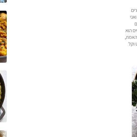
רים
אני
ם
ים הוא
 האמת,
 וקל