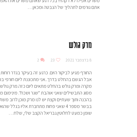
משרים אפילו לא דקה!!! בכל רגע שאתם משרים את האפו
אתם גורמים לתהליך של הנבטה ומכאן…
מרק גולש
8 בדצמבר 2021
23
2
החורף מגיע לביקור היום. כרגע זה בעיקר בגדר רוחות 
אבל הגשם בהחלט בדרך..אני מתכוננת ליום חורפי בכ
מקרה ומרק גולש בהחלט מתאים ליום כזה.מרק גולש 
מסוג התבשילים שאני אוהבת "שגר ושכח". מינימום מ
בהכנה ותוך שעתיים וקצת יש לנו מרק מוכן.לרוב מש
בבשר מספר 4 שאני פחות מתחברת אליו בגלל שהוא
שומן כמעט לחלוטין.גבריאל הקצב שלי, שלח…