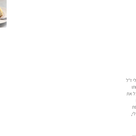
י ז"ל
תו
ל את
סת
י,