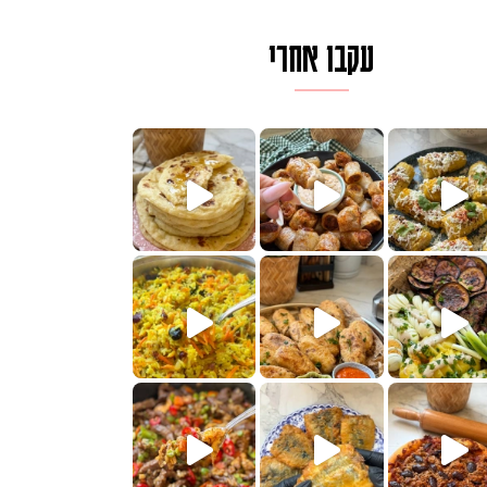
עקבו אחרי
ם בכמה דקות עב
וב של מופלטה וספינז׳, רעיון מעול
חדש לכם ונראה
שעת הימים ולכבוד שבת קודש
למתכון
ותנים
מתכון ראש
 אורז חביתה וירקות, למתכון
. המרכי