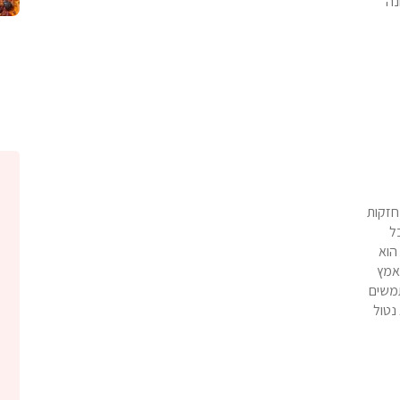
נה
חזקות
ל
הוא
אמץ
תמשים
 נטול