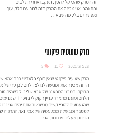
זה המרק שהכי קל להכין , תעקבו אחרי השלבים
ותתאהבו.אני מכינה את המרק הזה לרוב עם חלקי עוף
ואפשר גם בלי, מה שבא…
מרק שעועית פיקנטי
28 ביוני 2021
11
5
מרק שעועית פיקנטי שאין חורף בלעדיו!! ככה אמא של
הייתה מכינה אותו ומגישה לנו לצד לחם לבן טרי של או
הבוקר.. המבט המתענג של אבא שלי ז"ל כשהיה טוב
הלחם וטועם מהמרק עדיין חקוק לי בזיכרון! ישנם ימים
שהגעגועים להוריי קשים מנשוא ובאותם ימים אני נכנ
למטבח ומבשלת ממטעמיה של אמי. זאת התרפיה של
הריחות מעלים זיכרונות ואני…