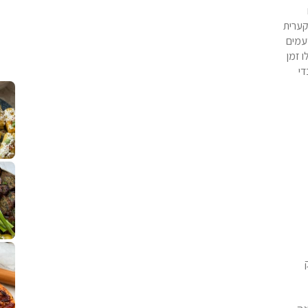
קערית
עמים
 זמן
די
קלחי תירס צרובים על מחבת עם גבינה בולגרית מעודנת מ
נשנושי פרגיות קריספיים ממכרים שמכיני
לחם מחבת שהוא שיל
פסטל טוניסאי לתשעת הימים, חשבתי מה ל
⁨ סביח מפורק כי צריך לאכול משהו
אז מה בשבילכם? בפ
אורז יצירתי לת
פיצה של תשעת הימים ולמה היא נקראת ככה? ההסבר בסרטו
מז׳ווז׳ין או בתרגום לעברית, מח
שייטל מוקפץ עם