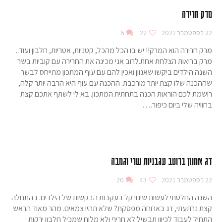
מרק חרירה
22 בספטמבר 2021
22
6
מרק חרירה הוא המרק!! יש בו הכל מהכל, קטניות, אטריות, חלבון ועוד..
מרק בריאות הצלחת אחת.לרוב אני מכינה את החרירה עם קוביות בשר
השנה הילדים ביקשו שאגוון ואכין להם עם עוף.המתכון מתייחס לבשר
שההכנה שלו קצת יותר מורכבת. ההכנה עם עוף היא הרבה יותר קלה,
רושמת לכם הוראות הכנה בתחתית המתכון. בא לי לשתף אתכם קצת
בחוויה שלי ביום כיפור.…
דג אמנון ברוטב עגבניות שרי וגמבה
22 בספטמבר 2021
43
20
השנה החלטתי לעשות שינוי קל בעקבות הבקשות של הילדים. בהתחלה
קצת נרתעתי, דג בארוחה מפסקת? שלא תהיו צמאים. מהר מאוד הראש
התחיל לעבוד לכיוון תבשיל לא חריף ולא מלוח שמכיל חלבון ירקות