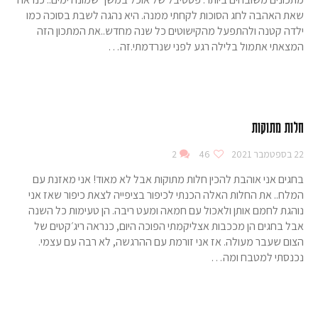
שאת האהבה לחג הסוכות לקחתי ממנה. היא נהגה לשבת בסוכה כמו
ילדה קטנה ולהתפעל מהקישוטים כל שנה מחדש..את המתכון הזה
המצאתי אתמול בלילה רגע לפני שנרדמתי.זה…
חלות מתוקות
22 בספטמבר 2021
46
2
בחגים אני אוהבת להכין חלות מתוקות אבל לא מאוד! אני מאזנת עם
המלח.. את החלות האלה הכנתי לכיפור בציפייה לצאת כיפור שאז אני
נוהגת לחמם אותן ולאכול עם חמאה ומעט ריבה. הן טעימות כל השנה
אבל בחגים הן מככבות אצליקמתי הפוכה היום, כנראה ריג׳קטים של
הצום שעבר מעולה. אז אני זורמת עם ההרגשה, לא רבה עם עצמי.
נכנסתי למטבח ומה…