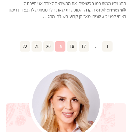
החג ויהיו ממש כמו תכשיטים. את ההשראה לצורה אני חייבת ל
@orlyhermesh היקרה והמוכשרת שאת הלחמניות שלה בצורת רימון
ראיתי לפני כ 3 שנים ומאז הן קבוע בשולחן החג…
Posts
Page
22
Page
21
Page
20
Page
19
Page
18
Page
17
…
Page
1
pagination