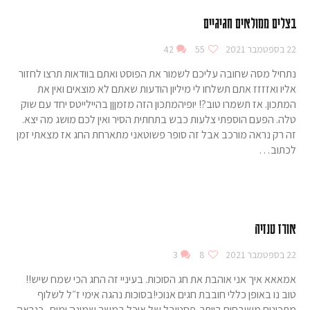
בצלים ממולאים חגיגיים
22 בספטמבר 2021
55
42
נתחיל מסה שחובה עליכם לשמור את הפוסט ואתם בוודאות תרצו לחזור
אליו ואזזזז אתם תשלחו לי מיליון הודעות שאתם לא מוצאים ואין את
המתכון. אז תשמרו טוב?! יופיהמתכון הזה מזמןןן בהיילייטס יחד עם שוק
טלה. הפעם הוספתי צלעות כבש בתחתית הסיר ואין לכם מושג מה יצא.
זה רק נראה מורכב אבל זה סופר פשוטאני מתארחת החג אז מצאתי זמן
לכתוב…
אורז טנזיה
22 בספטמבר 2021
8
3
אמאאא איך אני אוהבת את חג הסוכות. בעיניי זה החג הכי שמח שיש!!
טוב נו באופן כללי חובבת חגים אנוכי!בסוכות נהגה אימי ז״ל לשלוף
מתכונים משובחים ביותר. פסטיבל של אוכל במשך שמונה ימים.. כנראה