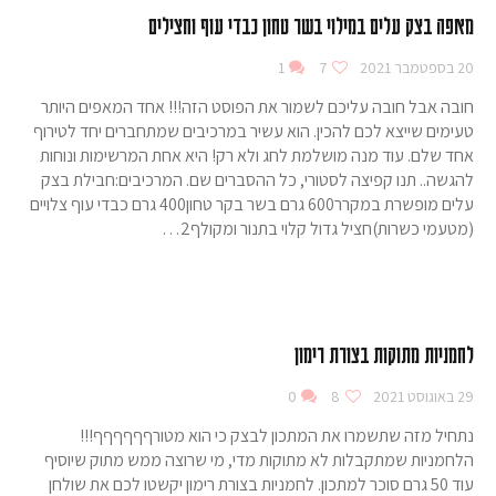
מאפה בצק עלים במילוי בשר טחון כבדי עוף וחצילים
20 בספטמבר 2021
7
1
חובה אבל חובה עליכם לשמור את הפוסט הזה!!! אחד המאפים היותר
טעימים שייצא לכם להכין. הוא עשיר במרכיבים שמתחברים יחד לטירוף
אחד שלם. עוד מנה מושלמת לחג ולא רק! היא אחת המרשימות ונוחות
להגשה.. תנו קפיצה לסטורי, כל ההסברים שם. המרכיבים:חבילת בצק
עלים מופשרת במקרר600 גרם בשר בקר טחון400 גרם כבדי עוף צלויים
(מטעמי כשרות)חציל גדול קלוי בתנור ומקולף2…
לחמניות מתוקות בצורת רימון
29 באוגוסט 2021
8
0
נתחיל מזה שתשמרו את המתכון לבצק כי הוא מטורףףףףףף!!!
הלחמניות שמתקבלות לא מתוקות מדי, מי שרוצה ממש מתוק שיוסיף
עוד 50 גרם סוכר למתכון. לחמניות בצורת רימון יקשטו לכם את שולחן