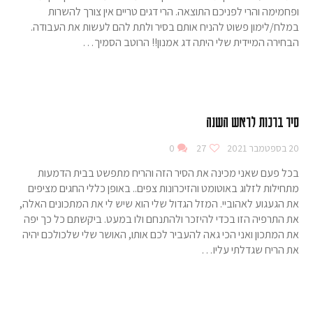
ופחמימה והרי לפניכם התוצאה. הרי דגים טריים אין צורך להשרות
במלח/לימון פשוט להניח אותם בסיר ולתת להם לעשות את העבודה.
הבחירה המיידית שלי היתה דג אמנון!! הרוטב הסמיך…
סיר ברכות לראש השנה
20 בספטמבר 2021
27
0
בכל פעם שאני מכינה את הסיר הזה והריח מתפשט בבית הדמעות
מתחילות לזלוג באוטומט והזיכרונות צפים.. באופן כללי החגים מציפים
את הגעגוע לאהוביי. המזל הגדול שלי הוא שיש לי את המתכונים האלה,
את התרפיה הזו בכדי להיזכר ולהתנחם ולו במעט. ביקשתם כל כך יפה
את המתכון ואני הכי גאה להעביר לכם אותו, האושר שלי שלכולכם יהיה
את הריח שגדלתי עליו…