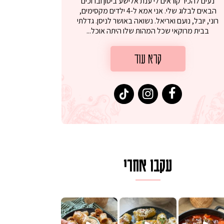
נעים להכיר קוראים לי ענת אלישע ביטון וברוכים
הבאים לבלוג שלי. אני אמא ל-4 ילדים מקסימים,
רוני, יובל, נועם ואריאל. נשואה באושר לניסן. גדלתי
בבית מרוקאי שכל המהות שלו היתה אוכל...
קרא עוד
עקבו אחרי
לגרית מעודנת מ
פיים ממכרים שמכינים בכמה דקות עב