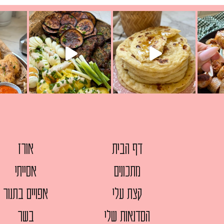
יון מעול
פסטל טוניסאי לתשעת הימים, חשבתי מה לחדש לכם ונראה
פיצה של תש
צריך לאכול משהו
אז מה בשבילכם? בפ
אורז יצירתי לתשעת הימים ולכבו
דף הבית
אורז
מתכונים
אסייתי
קצת עלי
אפויים בתנור
הסדנאות שלי
בשר