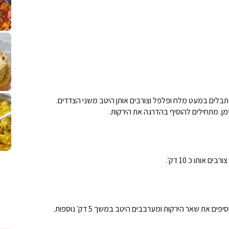
לחם מחבת שהוא שילוב של מופלטה וספינז׳, רעיון מעול
פסטל טוניסאי לתשעת 
⁨ סביח מפורק כי צריך לאכול משהו
אז מה
פיצה של תשעת הימים ולמה היא נקראת ככה
אורז יצירתי לתשעת הימים ולכבוד שבת קודש
למתכון
מז׳ווז׳ין 
מתבלים במעט מלח ופלפל וצורבים אותן היטב משני הצדדים.
אותו כ 10 דק׳.