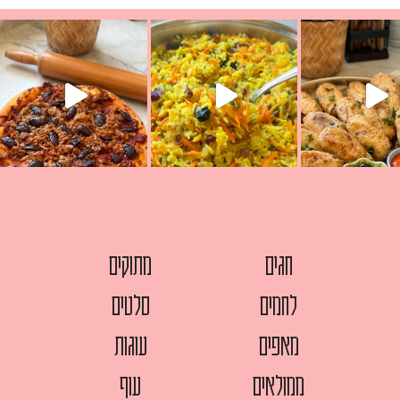
עת הימים ולמה היא נקראת ככה? ההסבר בסרטו
ד שבת קודש
למתכון
חגים
מתוקים
לחמים
סלטים
מאפים
עוגות
ממולאים
עוף