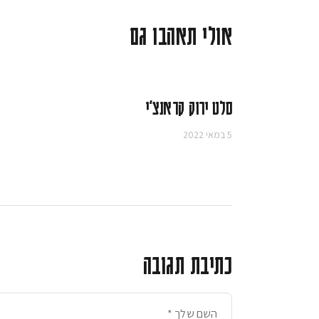
אולי תאהבו גם
סלט ירוק קראנצ'י
5 במאי 2022
כתיבת תגובה