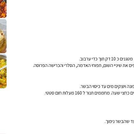
לחם מחבת שהוא שילוב של מופלטה וספינז׳, רעיון מעול
פסטל טוניסאי לתשעת 
⁨ סביח מפורק כי צריך לאכול משהו
אז מה
פיצה של תשעת הימים ולמה היא נקראת ככה
אורז יצירתי לתשעת הימים ולכבוד שבת קודש
למתכון
מז׳ווז׳ין 
ך כדי ערבוב.
ים את שיניי השום, תפוחי האדמה, הסלרי והכרישה הפרוסה.
ה ויוצקים מים עד כיסוי הבשר.
חממים תנור ל 160 מעלות חום סטטי.