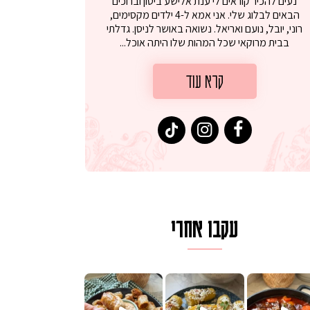
נעים להכיר קוראים לי ענת אלישע ביטון וברוכים
הבאים לבלוג שלי. אני אמא ל-4 ילדים מקסימים,
רוני, יובל, נועם ואריאל. נשואה באושר לניסן. גדלתי
בבית מרוקאי שכל המהות שלו היתה אוכל...
קרא עוד
עקבו אחרי
לגרית מעודנת מ
פיים ממכרים שמכינים בכמה דקות עב