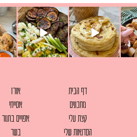
יון מעול
פסטל טוניסאי לתשעת הימים, חשבתי מה לחדש לכם ונראה
פיצה של תש
צריך לאכול משהו
אז מה בשבילכם? בפ
אורז יצירתי לתשעת הימים ולכבו
דף הבית
אורז
מתכונים
אסייתי
קצת עלי
אפויים בתנור
הסדנאות שלי
בשר