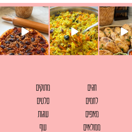
עת הימים ולמה היא נקראת ככה? ההסבר בסרטו
ד שבת קודש
למתכון
חגים
מתוקים
לחמים
סלטים
מאפים
עוגות
ממולאים
עוף