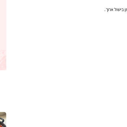
בישול ארוך..
קלחי תירס צרובים על מחבת עם גבינה בו
נשנושי פרגיות קריס
תבשיל גולש לכבוד שבת קודש, מתכון חדש
. גולש המר