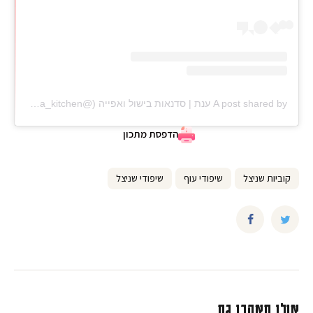
A post shared by ענת | סדנאות בישול ואפייה (@anat_elisha_kitchen)
הדפסת מתכון
קוביות שניצל
שיפודי עוף
שיפודי שניצל
אולי תאהבו גם