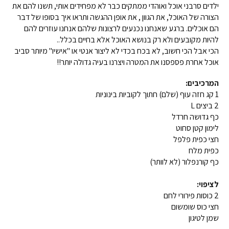
ילדים סרבני אוכל ואוהדי ממתקים כבר לא מפחידים אותי, תשנו להם את
הצורה של האוכל, את הגוון , את אופן ההגשה ותראו איך בסופו של דבר
הם אוכלים. ברגע שאנחנו נכנעים לרצונות שלהם אנחנו עוזרים להם
להיות מקובעים ולא רק בנושא האוכל אלא בחיים בכלל..
הכי אבל הכי חשוב, לא בכח בכדי לא ליצור אנטי או "אישיו" מיותר סביב
אוכל אחרת פספסנו את המטרה ויצרנו בעיה גדולה יותר!!
המרכיבים:
1 קג חזה עוף (שלם) חתוך לקוביות בינוניות
2 ביצים L
כף גדושה חרדל
לימון קטן סחוט
חצי כפית פלפל
כפית מלח
כף קורנפלור (לא לוותר)
לציפוי:
2 כוסות פירורי לחם
חצי כוס שומשום
שמן לטיגון