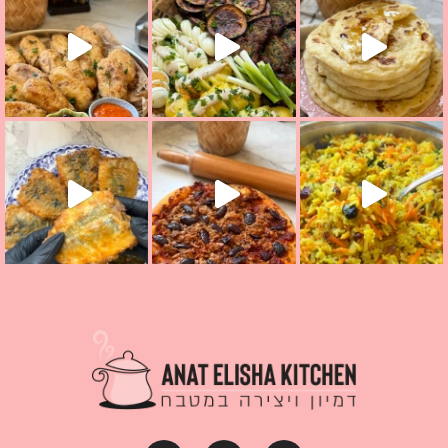
קראת ככה? ההסבר בסרטו
מז׳ווז׳ין או בתרגום לעברית, מחותנים
מתכון ראש