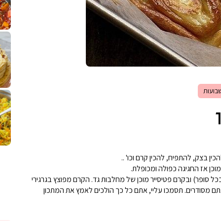
לחם מחבת שהוא שילוב של מופלטה וספינז׳, רעיון מעול
פסטל טוניסאי לתשעת 
⁨ סביח מפורק כי צריך לאכול משהו
אז מה
פיצה של תשעת הימים ולמה היא נקראת ככה
בועות
אורז יצירתי לתשעת הימים ולכבוד שבת קודש
למתכון
מז׳ווז׳ין 
ר
 בצק, להתפיח, להכין קרם וכו' ..
מוכן אז החגיגה כפולה ומכופלת.
ופר) ובקרם פטיסייר מוכן של מחלבות גד. הקרם מפוצץ בגרגירי
אתם מסודרים. תסמכו עליי, אתם כל כך הולכים לאמץ את המתכון