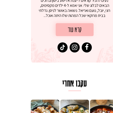
נעים להכיר קוראים לי ענת אלישע ביטון וברוכים
הבאים לבלוג שלי. אני אמא ל-4 ילדים מקסימים,
רוני, יובל, נועם ואריאל. נשואה באושר לניסן. גדלתי
בבית מרוקאי שכל המהות שלו היתה אוכל...
קרא עוד
עקבו אחרי
לגרית מעודנת מ
פיים ממכרים שמכינים בכמה דקות עב