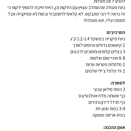
להגיע ל 58 מעלות.
נתח מעולה שהשתלב מצויין עם הירקות וכן, הייתי חייבת להוסיף ירקות כי
זה נראה לי הכי מתבקש. לא קלאסי לרוסטביף ובטוח לא מפיקנייה אבל
תסמכו עליי, יצא מעולה!!
המרכיבים:
נתח פיקנייה במשקל 1.2-1.4 ק״ג
2 קישואים גדולים פרוסים לאורך
3 בצלים קלופים וחתוכים לרבעים
6-8 שיניי שום שלמות
2 סלסלות פטריות טריות
2 יח׳ פלפל צ׳ילי שלמים
למשרה:
3 כפות סילאן טבעי
כף שטוחה מלח אטלנטי/גס
כף חרדל דיז׳ון גרגירים
3-4 כפות שמן זית
כפית אריסה מתוקה
אופן ההכנה: