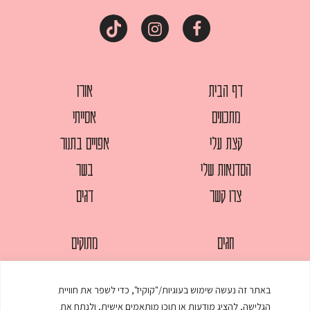
דף הבית
אורז
מתכונים
אסייתי
קצת עלי
אפויים בתנור
הסדנאות שלי
בשר
צרו קשר
דגים
חגים
מתוקים
לחמים
סלטים
באתר זה נעשה שימוש בעוגיות/"קוקיז", כדי לשפר את חוויית
מאפים
עוגות
הגלישה, להציג מודעות או תוכן מותאמים אישית, ולנתח את