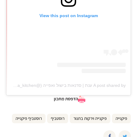
View this post on Instagram
A post shared by ענת | סדנאות בישול ואפייה (@anat_elisha_kitchen)
הדפסת מתכון
פיקנייה
פיקנייה וירקות בתנור
רוסטביף
רוסטביף פיקנייה