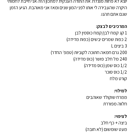
יוצא לא פחות מוצלח. את התודה הענקית למתכון הזה אני חייבת לחמותי
היקרה שהעבירה לי אותו לפני המון שנים ומאז אני מאוהבת. הגיע הזמן
שגם אתם תהנו.
המרכיבים לבצק:
1 קג קמח לבן/קמח כוסמין לבן
2 כפות שמרים יבשים (כפות מדידה)
3 ביצים L
200 גרם חמאה חתוכה לקוביות (טמפ׳ החדר)
240 מל חלב פושר (כוס מדידה)
1/2 כוס שמן (כוס מדידה)
1/2 כוס סוכר
קורט מלח
למילוי:
ממרח שוקולד שאוהבים
חלווה מפוררת
לציפוי:
ביצה + כף חלב
מעט שומשום (לא חובה)