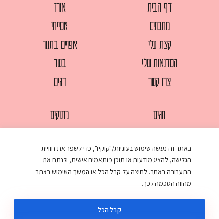
דף הבית
אורז
מתכונים
אסייתי
קצת עלי
אפויים בתנור
הסדנאות שלי
בשר
צרו קשר
דגים
חגים
מתוקים
לחמים
סלטים
באתר זה נעשה שימוש בעוגיות/"קוקיז", כדי לשפר את חוויית
מאפים
עוגות
הגלישה, להציג מודעות או תוכן מותאמים אישית, ולנתח את
ממולאים
עוף
התעבורה באתר. לחיצה על קבל הכל או המשך השימוש באתר
מהווה הסכמה לכך.
מרקים
פסטות
קבל הכל