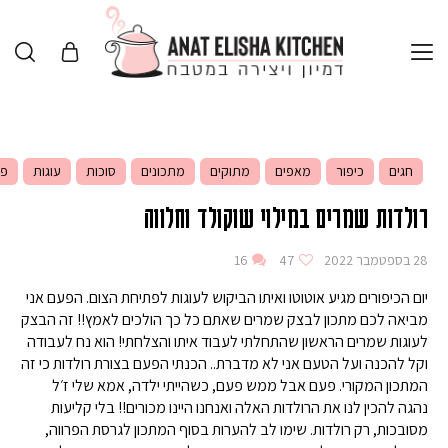
חגים
כיפור
מאפים
מתוקים
מתכונים
סוכות
עוגות
פו
רולדות שמרים במילוי שוקולד וחלווה
28 בספטמבר 2022
47
16
יום הכיפורים מגיע אוטוטו ואיתו הביקוש לעוגות לפתיחת הצום. הפעם אני
מביאה לכם מתכון לבצק שמרים שאתם כל כך הולכים לאמץ!! זה הבצק
לעוגות שמרים הראשון שהתחלתי לעבוד איתו והצלחתי! הוא נח לעבודה
וקל להכנה ועל הטעם אני לא מדברת.. הכנתי הפעם בצורת רולדות כי זה
המתכון המקורי. פעם אבל ממש פעם, כשהייתי ילדה, אמא שלי ז׳ל
נהגה להכין לנו את הרולדות האלה ואנחנו היינו מכורים!! בלי קליעות
מסובכות, רק רולדות. שימו לב להערות בסוף המתכון לגרסת הפרווה,