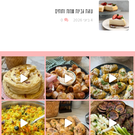
עוגת גבינת שמנת ותותים
4 ביוני 2026
0
ים שמכינים בכמה דקות עב
 מחבת שהוא שילוב של מופלטה וספינז׳, רעיון מעול
בתי מה לחדש לכם ונראה
אורז יצירתי לתשעת הימים ולכבוד שבת קודש
למתכון