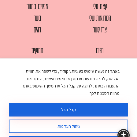
קצת עלי
אפויים בתנור
הסדנאות שלי
בשר
צרו קשר
דגים
חגים
מתוקים
לחמים
סלטים
באתר זה נעשה שימוש בעוגיות/"קוקיז", כדי לשפר את חוויית
מאפים
עוגות
הגלישה, להציג מודעות או תוכן מותאמים אישית, ולנתח את
ממולאים
עוף
התעבורה באתר. לחיצה על קבל הכל או המשך השימוש באתר
מהווה הסכמה לכך.
מרקים
פסטות
קבל הכל
ניהול העדפות
© כל הזכויות שמורות לענת אלישע |
עיצוב ובניית אתר
:
סטודיו דנקו