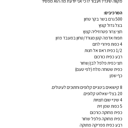
מקווה שיגדל ויעבור לו כי אני יודעת מה הוא מפסיד
המרכיבים:
500 גרם בשר בקר טחון
בצל גדול קצוץ
חצי צרור פטרוזיליה קצוץ
תפוח אדמה קטן מגורד/טחון במעבד מזון
4 כפות פירורי לחם
1/2 כפית ראס אל חנות
רבע כפית כורכום
חצי כפית פלפל לבן/שחור
כפית שטוחה מלח (לפי טעם)
כף שמן
8 קישואים בינוניים קלופים וחתוכים לעיגולים.
20 בצלי שאלוט קלופים.
4 שיניי שום חצויות
5 כפות שמן זית
כפית מחוקה כורכום
כפית מחוקה פלפל שחור
רבע כפית פפריקה מתוקה