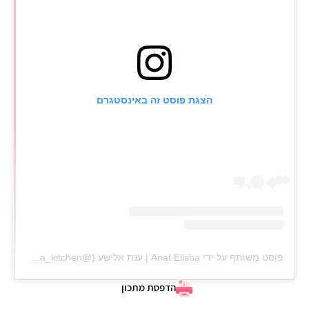
הצגת פוסט זה באינסטגרם
פוסט משותף על ידי ‏‎Anat Elisha | ענת אלישע‎‏ (@‏‎anat_elisha_kitchen‎‏)
הדפסת מתכון