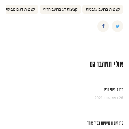
קציצות ברוטב עגבניות
קציצות דג ברוטב חריף
קציצות דגים מבושלות
אולי תאהבו גם
סחוג ביתי זריז
26 באוקטובר 2021
פתיתים ונקניקיות בסיר אחד