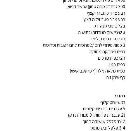
400 גרם פילה נסיכת הנילוס טרי וטחון
300 גרם דג טונה טחון(אפשר קפוא)
רבע צרור כוסברה קצוץ
רבע צרור פטרוזיליה קצוץ
בצל בינוני קצוץ דק
3 שיניי שום מגורדות/כתושות
חצי כפית גרידת לימון
3 כפות פירורי לחם /2פרוסות לחם רטובות וסחוטות
כפית פפריקה מתוקה
חצי כפית כורכום
כפית כמון
כפית מלאה מלח (לפי טעם אישי)
כף שמן זית
רוטב:
ראש שום קלוף
5 עגבניות בינוניות קלופות
(2 עגבניות פרוסות ו 3 מגורדות דק)
2 יח' פלפל שושוקה חתוך
3-4 פלפל יבש מתוק