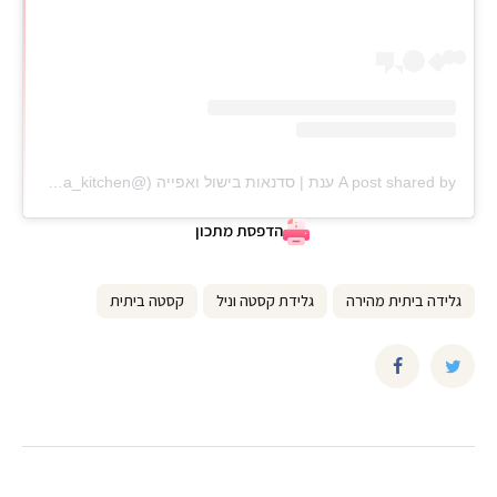
A post shared by ענת | סדנאות בישול ואפייה (@anat_elisha_kitchen)
הדפסת מתכון
גלידה ביתית מהירה
גלידת קסטה וניל
קסטה ביתית