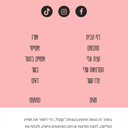
דף הבית
אורז
מתכונים
אסייתי
קצת עלי
אפויים בתנור
הסדנאות שלי
בשר
צרו קשר
דגים
חגים
מתוקים
לחמים
סלטים
באתר זה נעשה שימוש בעוגיות/"קוקיז", כדי לשפר את חוויית
מאפים
עוגות
הגלישה, להציג מודעות או תוכן מותאמים אישית, ולנתח את