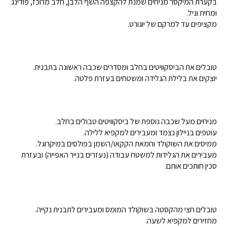
בקערת המיקסר מניחים שמנת להקצפה השף הלבן, חלב מרוכז, פודינג
ומחית וניל.
מקציפים עד למרקם של יוגורט.
טובלים את הביסקוויטים בחלב ומסדרים שכבה ראשונה בתבנית.
יוצקים את בלילת הגלידה ומשטחים בעזרת פלטה.
מניחים מעל שכבה נוספת של ביסקוויטים טבולים בחלב.
עוטפים בניילון נצמד ומעבירים למקפיא ללילה.
ממיסים את השוקולד וחמאת הקקאו/השמן בפולסים במיקרוגל.
מעבירים את הגלידות למשטח עבודה (נעזרים בנייר האפייה) ובעזרת
סכין חותכים אותם.
טובלים חצי מהקסטה בשוקולד המומס ומעבירים לתבנית נקייה.
מחזירים למקפיא לשעה.