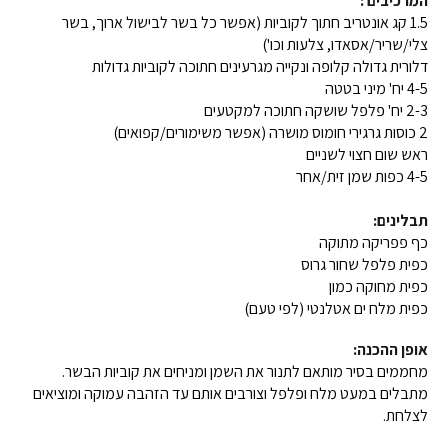
המרכיבים :
1.5 קג אונטריב חתוך לקוביות (אפשר כל בשר לבישול ארוך, בשר
צלי/שריר/אסאדו, צלעות וכו')
דלורית גדולה קלופה ונקייה מגרעינים חתוכה לקוביות גדולות
4-5 יח' מיני בטטה
2-3 יח' פלפל שושקה חתוכה למקטעים
2 כוסות גרגירי חומוס מושרה (אפשר משימורים/קפואים)
ראש שום חצוי לשניים
4-5 כפות שמן זית/אחר
תבלינים:
כף פפריקה מתוקה
כפית פלפל שחור גרוס
כפית מחוקה כמון
כפית מלח ים אטלנטי (לפי טעם)
אופן ההכנה:
מחממים בסיר מותאם לתנור את השמן ומניחים את קוביות הבשר.
מתבלים במעט מלח ופלפל וצורבים אותם עד הזהבה עמוקה ומוציאים
לצלחת.