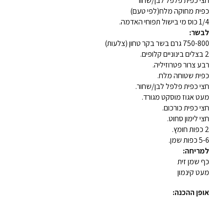
חצי כפית פלפל לבן/שחור
כפית מחוקה מלח(לפי טעם)
1/4 כוס מי בישול תפוחי האדמה.
לבשר:
750-800 גרם בשר בקר טחון (צלעות)
2 בצלים בינוניים קלופים.
רבע צרור פטרוזיליה.
כפית שטוחה מלח.
חצי כפית פלפל לבן/שחור.
מעט אגוז מוסקט מגורד.
חצי כפית כורכום.
חצי לימון סחוט.
2 כפות חומץ.
5-6 כפות שמן.
למריחה:
כף שמן זית
מעט קינמון
אופן ההכנה: