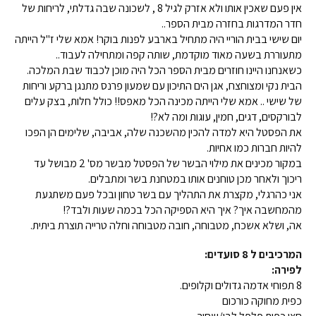
אין פעם שאכין אותו ולא אזרק לגיל 8 , לשכונה שבה גדלתי, לריחות של
חדר המדרגות בחזרה מבית הספר..
יום שישי בבית הוריי היה מתחיל בארבע לפנות בוקר! אמא שלי ז"ל הייתה
מתעוררת בשעה מאוד מוקדמת, שותה קפה ומתחילה לעבוד..
כשאנחנו היינו חוזרים מבית הספר הכל היה מוכן לכבוד שבת המלכה.
הבית נקי ומצוחצח, אגן הים התיכון עם שמעון פרנס מתנגן ברקע וריחות
של שישי .. אמא שלי הייתה מכינה הכל מאפס!! כולל חלות, בצק עלים
לבורקסים, דגים, חמין, עוגות ומה לא?!
את הפסטל היא למדה להכין מהשכנה שלה, אביבה, שלימים הן הפכו
להיות חברות כמו אחיות.
במקור מכינים את מילוי הבשר של הפסטל מבשר מס' 2 מבושל עד
ריכוך ולאחר מכן טוחנים אותו במטחנת בשר ומתבלים.
אני כהרגלי, מקצרת את התהליך עם בשר טחון ובכל פעם משתגעת
מהמחשבה איך? איך היא הספיקה הכל בכמה שעות ולבד?!
אה, ושלא אשכח, מטבוחה, חובה מטבוחה וחלה טרייה תוצרת ביתית.
המרכיבים ל 8 סועדים:
לפירה:
8 תפוחי אדמה גדולים וקלופים.
כפית מחוקה כורכום