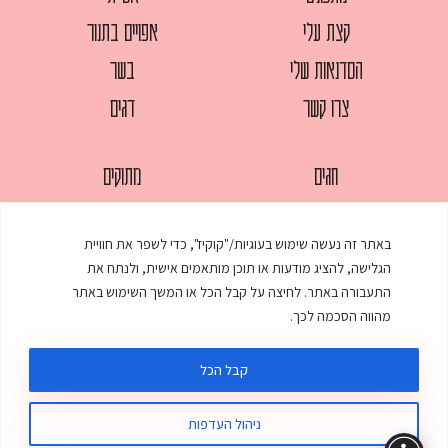
קצת עלי
אפויים בתנור
הסדנאות שלי
בשר
צרו קשר
דגים
חגים
מתוקים
לחמים
סלטים
באתר זה נעשה שימוש בעוגיות/"קוקיז", כדי לשפר את חוויית
מאפים
עוגות
הגלישה, להציג מודעות או תוכן מותאמים אישית, ולנתח את
ממולאים
עוף
התעבורה באתר. לחיצה על קבל הכל או המשך השימוש באתר
מהווה הסכמה לכך.
מרקים
פסטות
קבל הכל
ניהול העדפות
© כל הזכויות שמורות לענת אלישע |
עיצוב ובניית אתר
:
סטודיו דנקו