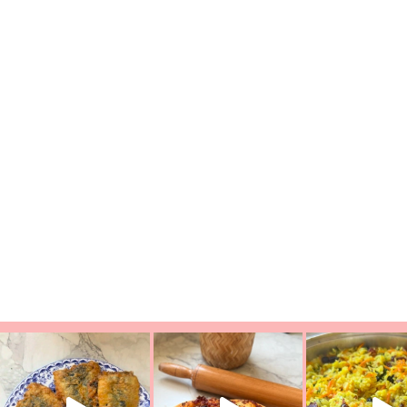
ככה? ההסבר בסרטו
מז׳ווז׳ין או בתרגום לעברית, מחותנים
מתכון ראש