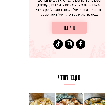
נעים להכיר קוראים לי ענת אלישע ביטון וברוכים
הבאים לבלוג שלי. אני אמא ל-4 ילדים מקסימים,
רוני, יובל, נועם ואריאל. נשואה באושר לניסן. גדלתי
בבית מרוקאי שכל המהות שלו היתה אוכל...
קרא עוד
עקבו אחרי
ם בכמה דקות עב
וב של מופלטה וספינז׳, רעיון מעול