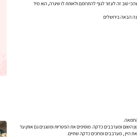
שהכי טוב זה לעזור לגוף להתרומם ולאותת לו שיגרה, הוא מיד
נה הבאה בירושלים
החמאה.
קלחי תירס צרובים על מחבת עם גבינה בולגרית מעודנת מ
נשנושי פרגיות קריספיים ממכרים שמכיני
לחם מחבת שהוא שיל
גנים כ 2 דקות. מוסיפים את שן השום ומערבבים כדקה. מוסיפים את הפטריות ומטגנים גם אותן עד
 היין , מערבבים ומחכים כדקה שתיים.