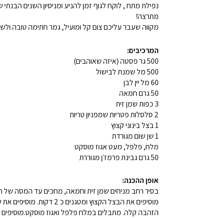
נפילת מתח , לוקח לגוף זמן להניע ומניסיון השנים הבנתי 
מתרצה!
מקווה שעבר עליכם צום קל ומועיל, גמר חתימה טובה ולש
המרכיבים:
500 גר פסטה (איזה שאוהבים)
500 מל שמנת לבישול
60 מל יין לבן
50 גרם חמאה
3 כפות שמן זית
2 סלסלות פטריות שמפניון טריות
1 בצל בינוני קצוץ
1 שן שום מגורדת
מלח, פלפל, מעט אגוז מוסקט
50 גרם גבינת פרמז׳ן מגוררת
אופן ההכנה:
בסיר רחב מניחים שמן זית וחמאה, מחכים עד המסה של 
מוסיפים את הבצל הקצוץ ומט
הזהבה קלה. מתבלים במלח פלפל ואגוז מוסקט.מוסיפים את