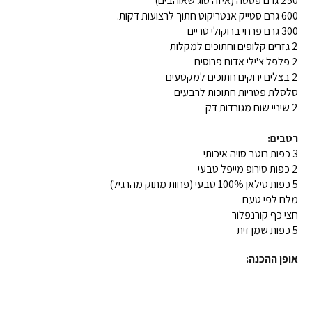
250 גרם פסטה (איזה סוג שאוהבים)
600 גרם סטייק אנטריקוט חתוך לרצועות דקות.
300 גרם פרחי ברוקולי טריים
2 גזרים קלופים וחתוכים למקלות
2 פלפל צ'ילי אדום פרוסים
2 בצלים ירוקים חתוכים למקטעים
סלסלת פטריות חתוכות לרבעים
2 שיניי שום מגורדות דק
רטבים:
3 כפות רוטב סויה איכותי
2 כפות סירופ מייפל טבעי
5 כפות סילאן 100% טבעי (פחות מתוק מהרגיל)
מלח לפי טעם
חצי כף קורנפלור
5 כפות שמן זית
אופן ההכנה: