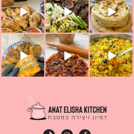
קראת ככה? ההסבר בסרטו
מז׳ווז׳ין או בתרגום לעברית, מחותנים
מתכון ראש