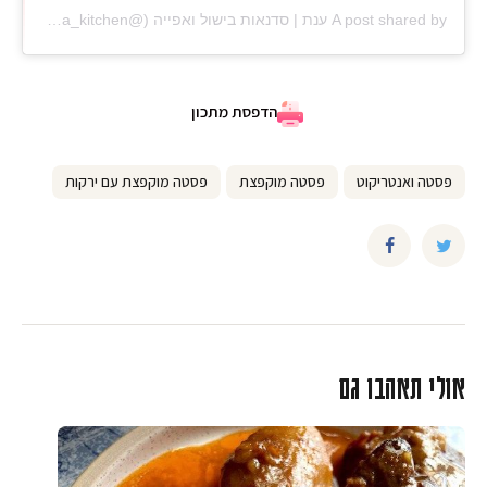
A post shared by ענת | סדנאות בישול ואפייה (@anat_elisha_kitchen)
הדפסת מתכון
פסטה ואנטריקוט
פסטה מוקפצת
פסטה מוקפצת עם ירקות
אולי תאהבו גם