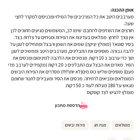
אופן ההכנה:
מערבבים היטב את כל המרכיבים של המילוי ומכניסים למקרר לחצי
שעה.
חורצים את השזיפים לרוחבם. שימו לב, המשמשים מגיעים חתוכים לכן
אין צורך לחרוץ. ממלאים בעדינות את הפירות ומניחים על צלחת בצד.
בסיר סוטאז׳ (מומלץ יציקה) שמים את השמן והבצל ומתחילים לטגן על
להבה גבוהה. מוסיפים את התבלינים, מערבבים היטב וממשיכים לטגן
תוך כדי ערבוב כ 10 דקות. מנמיכים את הלהבה למינימום ומכסים את
הסיר. מאדים את הבצל עם התבלינים כ 20 דקות (מקפידים לערבב מדי
פעם) מוסיפים שליש כוס מים(לא יותר!!!!) מסדרים את הפירות היבשים
המומלאים ומביאים לרתיחה. מכסים את הסיר ומעבירים לתנור שחומם
מגאש על 180 מעלות לעוד כ 50 דקות.
מומלץ להגיש לצד קוסקוס
הדפסת מתכון
ממולאים
מנת חג
פירות יבשים