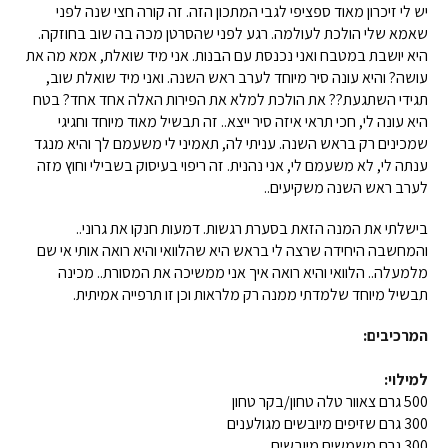
יש לי זיכרון מאוד ספציפי לגבי המתכון הזה. זה קורה חצי שנה לפני
שאמא שלי הולכת לעולמה. רגע לפני שהסרטן מכה בה שוב בחוזקה.
היא יושבת במטבח ואני נכנסת עם הבנות. אני מיד שואלת, אמא מה את
עושה? והיא עונה סיר מיוחד לערב ראש השנה. ואני מיד שואלת שוב,
תגידי השתגעת?? את הולכת למלא את הפירות האלה אחד אחד? בטח
היא עונה לי, חכי תראי איזה סיר ייצא.. זה תבשיל מאוד מיוחד וחגיגי
שמכינים רק בראש השנה. עניתי לה, תאמיני לי משעמם לך והיא מנגד
ענתה לי, לא משעמם לי, אני נהנית. זה ריפוי בעיסוק בשבילי וחוץ מזה
לערב ראש השנה משקיעים..
בישלתי את המנה הזאת בסערת רגשות. דמעות חנקו את גרוני..
והמחשבה היחידה שרצה לי בראש היא שהלוואי והיא רואה אותי אי שם
מלמעלה.. הלוואי והיא רואה איך אני ממשיכה את המסורת.. מכינה
תבשיל מיוחד שלמדתי ממנה רק מלראות וכן זו תרפייה אמיתית.
המרכיבים:
למילוי:
500 גרם צאוור טלה טחון/בקר טחון
300 גרם שזיפים מיובשים מגולענים
300 גרם משמשים מיובשים