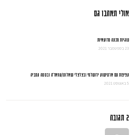
אולי תאהבו גם
עוגיות מכונה מרוקאיות
23 בספטמבר 2021
קציצות עם ארטישוק ירושלמי ובצלצלי שאלוט/קוואר׳ה ובטטה קסביה
5 באוגוסט 2021
2 תגובה