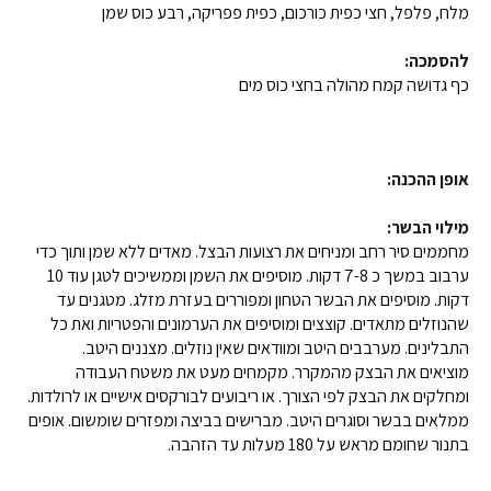
מלח, פלפל, חצי כפית כורכום, כפית פפריקה, רבע כוס שמן
להסמכה:
כף גדושה קמח מהולה בחצי כוס מים
אופן ההכנה:
מילוי הבשר:
מחממים סיר רחב ומניחים את רצועות הבצל. מאדים ללא שמן ותוך כדי
ערבוב במשך כ 7-8 דקות. מוסיפים את השמן וממשיכים לטגן עוד 10
דקות. מוסיפים את הבשר הטחון ומפוררים בעזרת מזלג. מטגנים עד
שהנוזלים מתאדים. קוצצים ומוסיפים את הערמונים והפטריות ואת כל
התבלינים. מערבבים היטב ומוודאים שאין נוזלים. מצננים היטב.
מוציאים את הבצק מהמקרר. מקמחים מעט את משטח העבודה
ומחלקים את הבצק לפי הצורך. או ריבועים לבורקסים אישיים או לרולדות.
ממלאים בבשר וסוגרים היטב. מברישים בביצה ומפזרים שומשום. אופים
בתנור שחומם מראש על 180 מעלות עד הזהבה.