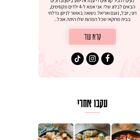
נעים להכיר קוראים לי ענת אלישע ביטון וברוכים
הבאים לבלוג שלי. אני אמא ל-4 ילדים מקסימים,
רוני, יובל, נועם ואריאל. נשואה באושר לניסן. גדלתי
בבית מרוקאי שכל המהות שלו היתה אוכל...
קרא עוד
עקבו אחרי
לגרית מעודנת מ
פיים ממכרים שמכינים בכמה דקות עב