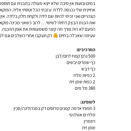
במים ובועות אין סיבה שלא ייצא מעולה בתבנית עם תוספות.
אחיינית שלי נכנסה ללדת. עזבתי הכל וטסתי אליה. הפוק
הצהריים ואני זכיתי להיות שם לידה ולקחת חלק בלידה. אי
ואת הכנת הבצק דחיתי לשישי… לרוב כשאני מכינה פוקאצ׳
הפעם לא היה צורך וזה קיצר משמעותית את אופן ההכנה. 
טעימה שאכלה בחיים
רק תעקבו אחרי השלבים וגם לכ
המרכיבים:
500 גרם קמח לחם/לבן
כף שמרים יבשים
כף דבש
2 כפיות מלח
2 כפות שמן זית
380 מל מים
לטופינג:
3 תפוחי אדמה קטנים פרוסים דק במנדולינה/סכין
מלח ים אטלנטי
רוזמרין
שמן זית