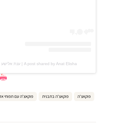
A post shared by Anat Elisha | ענת אלישע (@anat_elisha_kitchen)
פוקאצ'ה
פוקאצ'ה בתבנית
פוקאצ'ה עם תפוחי א