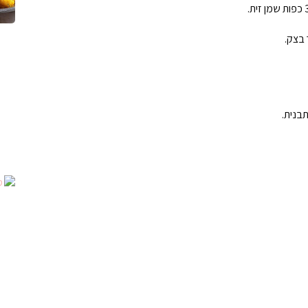
ה
ת
פ
 בצק.
ח
ה
ל
ה
ת
בנית.
פ
ח
ה
כ
מ
ו
ת
ה
ב
ו
ע
ו
ת