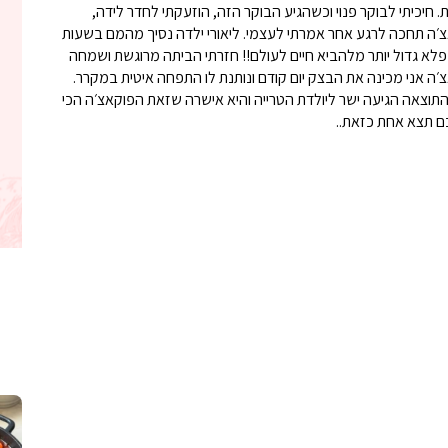
 חיכיתי לבוקר פנוי וכשהגיע הבוקר הזה, הוזעקתי לחדר לידה,
אצ׳ה תחכה לרגע אחר אמרתי לעצמי. ליאורי ילדה נסיך מהמם בשעות
ן פלא גדול יותר מלהביא חיים לעולם!! חזרתי הביתה מרוגשת ושמחה
ה אני מכינה את הבצק יום קודם ונותנת לו התפחה איטית במקרר.
התוצאה הגיעה ישר ליולדת הטרייה והיא אישרה שזאת הפוקאצ׳ה הכי
ם תצא אחת כזאת..
קלחי תירס צרובים על מחבת עם גבינה בו
נשנושי פרגיות קריס
תבשיל גולש לכבוד שבת קודש, מתכון חדש
. גולש המר