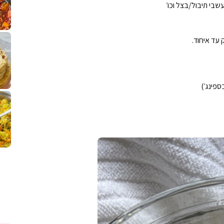
שבי תיבול/בצל וכו׳
לחם מחבת שהוא שילוב של מופלטה וספינז׳, רעיון מעול
פסטל טוניסאי לתשעת 
⁨ סביח מפורק כי צריך לאכול משהו
אז מה
עד איחוד.
ספינג׳)
פיצה של תשעת הימים ולמה היא נקראת ככה
אורז יצירתי לתשעת הימים ולכבוד שבת קודש
למתכון
מז׳ווז׳ין 