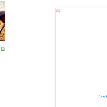
ת
ג
ד
ל
View 