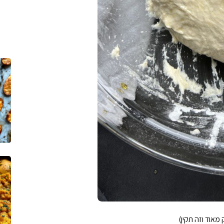
ב
י
ן
אוד וזה תקין)