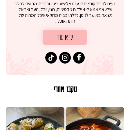
נעים להכיר קוראים לי ענת אלישע ביטון וברוכים הבאים לבלוג
שלי. אני אמא ל-4 ילדים מקסימים, רוני, יובל, נועם ואריאל.
נשואה באושר לניסן. גדלתי בבית מרוקאי שכל המהות שלו
היתה אוכל...
קרא עוד
עקבו אחרי
 על מחבת עם גבינה בולגרית מעודנת מ
המר