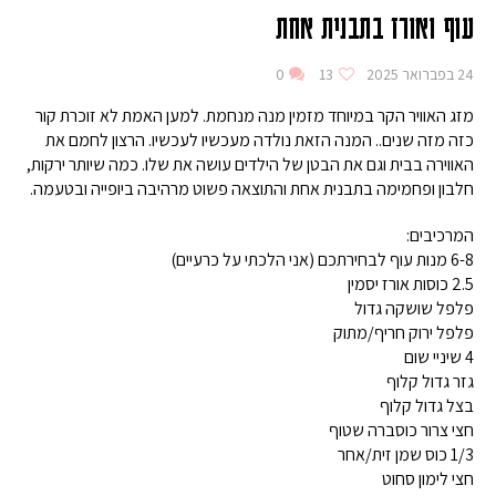
עוף ואורז בתבנית אחת
24 בפברואר 2025
13
0
מזג האוויר הקר במיוחד מזמין מנה מנחמת. למען האמת לא זוכרת קור
כזה מזה שנים.. המנה הזאת נולדה מעכשיו לעכשיו. הרצון לחמם את
האווירה בבית וגם את הבטן של הילדים עושה את שלו. כמה שיותר ירקות,
חלבון ופחמימה בתבנית אחת והתוצאה פשוט מרהיבה ביופייה ובטעמה.
המרכיבים:
6-8 מנות עוף לבחירתכם (אני הלכתי על כרעיים)
2.5 כוסות אורז יסמין
פלפל שושקה גדול
פלפל ירוק חריף/מתוק
4 שיניי שום
גזר גדול קלוף
בצל גדול קלוף
חצי צרור כוסברה שטוף
1/3 כוס שמן זית/אחר
חצי לימון סחוט