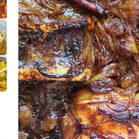
לחם מחבת שהוא שילוב של מופלטה וספינז׳, רעיון מעול
פסטל טוניסאי לתשעת 
⁨ סביח מפורק כי צריך לאכול משהו
אז מה
פיצה של תשעת הימים ולמה היא נקראת ככה
אורז יצירתי לתשעת הימים ולכבוד שבת קודש
למתכון
מז׳ווז׳ין 