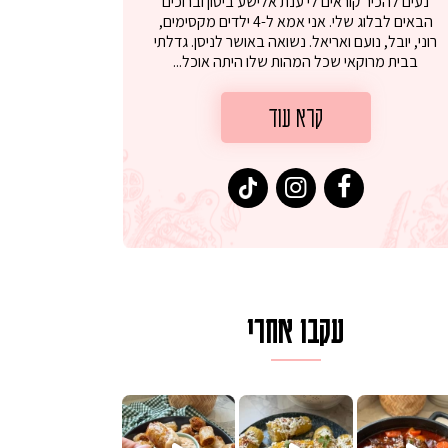
נעים להכיר קוראים לי ענת אלישע ביטון וברוכים
הבאים לבלוג שלי. אני אמא ל-4 ילדים מקסימים,
רוני, יובל, נועם ואריאל. נשואה באושר לניסן. גדלתי
בבית מרוקאי שכל המהות שלו היתה אוכל...
קרא עוד
עקבו אחרי
לגרית מעודנת מ
פיים ממכרים שמכינים בכמה דקות עב