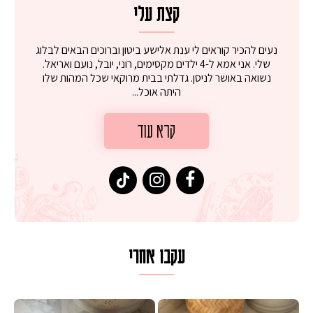
קצת עלי
נעים להכיר קוראים לי ענת אלישע ביטון וברוכים הבאים לבלוג
שלי. אני אמא ל-4 ילדים מקסימים, רוני, יובל, נועם ואריאל.
נשואה באושר לניסן. גדלתי בבית מרוקאי שכל המהות שלו
היתה אוכל...
קרא עוד
עקבו אחרי
 על מחבת עם גבינה בולגרית מעודנת מ
המר