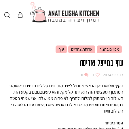
אפויים בתנור
ארוחת צהריים
עוף
עוף במייפל ואריסה
27 ביוני 2024
3
0
הקיץ אוטוטו כאן והראש מתחיל לייצר מתכונים קלילים וזריזים באוטומט.
המתכון הספציפי הזה הוא יותר קל מקל והוא טעיםםםםם בקטע הזוי.
השילוב בין המתוק למלוח ולחריף לא פחות ממושלם! אני שמתי בטטה
כתוספת ואתם תוסיפו מה שבא לכם או שפשוט תישארו עם הבטטה כי
השילוב וואוו
המרכיבים: