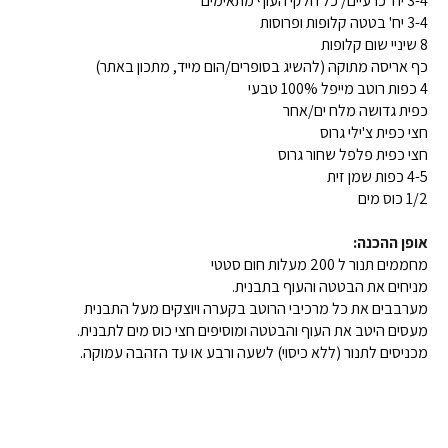
3-4 יח' כרעיים/ כל חלקי העוף מתאימים
3-4 יח' בטטה קלופות ופרוסות
8 שיניי שום קלופות
כף אריסה מתוקה (להשיג בסופרים/הום מייד, מתכון באתר)
4 כפות רוטב מייפל 100% טבעי
כפית גדושה מלח ים/אחר
חצי כפית צ'ילי גרוס
חצי כפית פלפל שחור גרוס
4-5 כפות שמן זית
1/2 כוס מים
אופן ההכנה:
מחממים תנור ל 200 מעלות חום סטטי
מניחים את הבטטה והעוף בתבנית.
מערבבים את כל מרכיבי הרוטב בקערה ויוצקים מעל התבנית
מעסים היטב את העוף והבטטה ומוסיפים חצי כוס מים לתבנית.
מכניסים לתנור (ללא כיסוי) לשעה ורבע או עד הזהבה עמוקה.