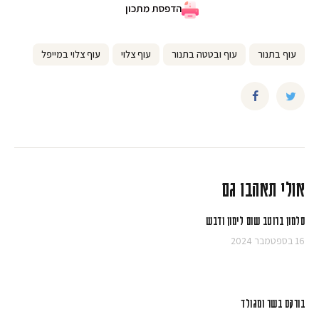
הדפסת מתכון
עוף בתנור
עוף ובטטה בתנור
עוף צלוי
עוף צלוי במייפל
אולי תאהבו גם
סלמון ברוטב שום לימון ודבש
16 בספטמבר 2024
בורקס בשר ומגולד