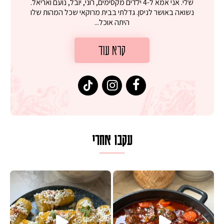
שלי. אני אמא ל-4 ילדים מקסימים, רוני, יובל, נועם ואריאל.
נשואה באושר לניסן. גדלתי בבית מרוקאי שכל המהות שלו
היתה אוכל...
קרא עוד
עקבו אחרי
 על מחבת עם גבינה בולגרית מעודנת מ
המר