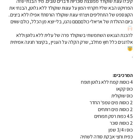
קיבלו עוגת שוקולד מפוצצת סוכריות ודברים טובים. מיד הבנתי שזה
הפרויקט הבא שלי! חקרתי המון על עוגות שוקולד ללא גלוטן, הבנתי את
הקונספט של התחליפים ויצרתי עוגת שוקולד הורסת!! אפילו ללא ביצים..
ביום ההולדת של אריאלי כולםםםם נהנו, בלי יוצא מן הכלל, כולם שווים
להכנת הגנאש השתמשתי בשוקולד פרה של עלית ללא גלוטן וללא
אלרגנים כלל חוץ מחלב, שרק הקלה על העניין , בקיצור חגיגה אמיתית
.
המרכיבים:
4 כוסות קמח ללא גלוטן תופח
כוס קקאו
כוס שוקולית
2 כוסות מים טמפ' החדר
2 כוסות מים רותחים
4.5 כפות רסק תפוחים
2 כוסות סוכר
כוס ו 3/4 שמן
כפית וחצי אבקת סודה לשתיה