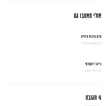
אולי תאהבו גם
סלט פרגית צלוייה
9 באוגוסט 2022
בייגל ירושלמי
15 ביולי 2021
4 תגובה