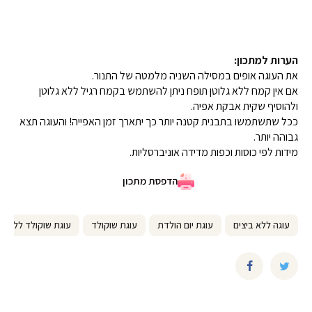
ע
ו
ג
ת
הערות למתכון:
י
את העוגה אופים במסילה השניה מלמטה של התנור.
ו
אם אין קמח ללא גלוטן תופח ניתן להשתמש בקמח רגיל ללא גלוטן
ם
ולהוסיף שקית אבקת אפיה.
ה
ככל שתשתמשו בתבנית קטנה יותר כך יתארך זמן האפייה! והעוגה תצא
ו
גבוהה יותר.
ל
מידות לפי כוסות וכפות מדידה אוניברסליות.
ד
ת
הדפסת מתכון
ל
כ
ו
עוגה ללא ביצים
עוגת יום הולדת
עוגת שוקולד
עוגת שוקולד ללא גל
ל
ם