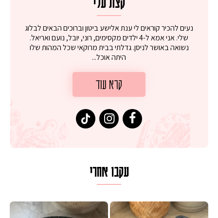
קצת עלי
נעים להכיר קוראים לי ענת אלישע ביטון וברוכים הבאים לבלוג
שלי. אני אמא ל-4 ילדים מקסימים, רוני, יובל, נועם ואריאל.
נשואה באושר לניסן. גדלתי בבית מרוקאי שכל המהות שלו
היתה אוכל...
קרא עוד
עקבו אחרי
 על מחבת עם גבינה בולגרית מעודנת מ
המר