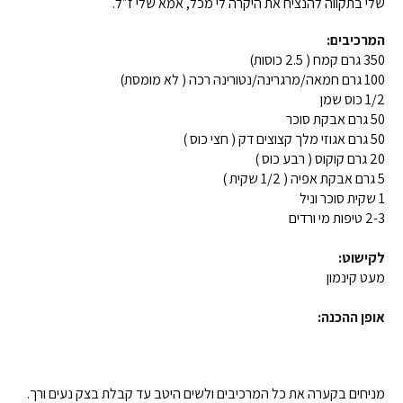
שלי בתקווה להנציח את היקרה לי מכל, אמא שלי ז״ל.
המרכיבים:
350 גרם קמח ( 2.5 כוסות)
100 גרם חמאה/מרגרינה/נטורינה רכה ( לא מומסת)
1/2 כוס שמן
50 גרם אבקת סוכר
50 גרם אגוזי מלך קצוצים דק ( חצי כוס )
20 גרם קוקוס ( רבע כוס )
5 גרם אבקת אפיה ( 1/2 שקית )
1 שקית סוכר וניל
2-3 טיפות מי ורדים
לקישוט:
מעט קינמון
אופן ההכנה:
מניחים בקערה את כל המרכיבים ולשים היטב עד קבלת בצק נעים ורך.