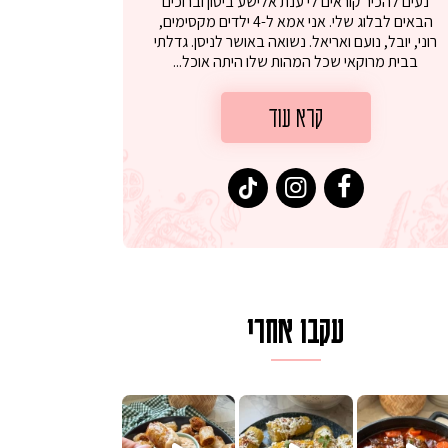
נעים להכיר קוראים לי ענת אלישע ביטון וברוכים
הבאים לבלוג שלי. אני אמא ל-4 ילדים מקסימים,
רוני, יובל, נועם ואריאל. נשואה באושר לניסן. גדלתי
בבית מרוקאי שכל המהות שלו היתה אוכל...
קרא עוד
עקבו אחרי
לגרית מעודנת מ
פיים ממכרים שמכינים בכמה דקות עב