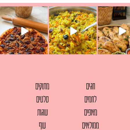
עת הימים ולמה היא נקראת ככה? ההסבר בסרטו
ד שבת קודש
למתכון
חגים
מתוקים
לחמים
סלטים
מאפים
עוגות
ממולאים
עוף