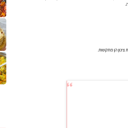
.
לחם מחבת שהוא שילוב של מופלטה וספינז׳, רעיון מעול
פסטל טוניסאי לתשעת 
⁨ סביח מפורק כי צריך לאכול משהו
אז מה
 צינון הן מתקשות.
פיצה של תשעת הימים ולמה היא נקראת ככה
אורז יצירתי לתשעת הימים ולכבוד שבת קודש
למתכון
מז׳ווז׳ין 