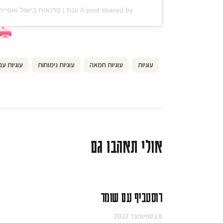
A post shared by ענת | סדנאות בישול ואפייה (@anat_elisha_kitchen)
עוגיות
עוגיות חמאה
עוגיות נימוחות
עוגיות עם
אולי תאהבו גם
רוסטביף עם שומר
8 בספטמבר 2022