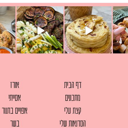
יון מעול
פסטל טוניסאי לתשעת הימים, חשבתי מה לחדש לכם ונראה
פיצה של תש
צריך לאכול משהו
אז מה בשבילכם? בפ
אורז יצירתי לתשעת הימים ולכבו
דף הבית
אורז
מתכונים
אסייתי
קצת עלי
אפויים בתנור
הסדנאות שלי
בשר