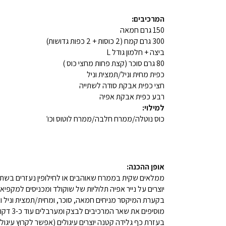
המרכיבים:
150 גרם חמאה
300 גרם קמח (2 כוסות + 2 כפות גדושות)
ביצה + חלמון גודל L
80 גרם סוכר (קצת פחות מחצי כוס )
כפית מחית וניל/תמצית וניל
חצי כפית אבקת סודה לשתייה
רבע כפית אבקת אפיה
למילוי:
כוס נוטלה/ממרח חלבה/ממרח לוטוס וכו׳
אופן ההכנה:
ממלאים שקית בממרח שאוהבים או לחילופין נעזרים בשתי 
יוצרים על נייר אפיה תלוליות של שוקולד ומכניסים למקפיא
בקערת המיקסר מניחים חמאה, סוכר, ומחית/תמצית וניל ובעזרת 
מוסיפים את שאר המרכיבים לבצק ומערבלים עוד כ-3 דקות, עד שמתקבל בצק רך ונעים.
בעזרת כף גלידה קטנה יוצרים עיגולים (אפשר לקרוץ עיגול