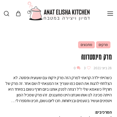
מרקים
מתכונים
מרק מינסטרונה
28 ביוני 2021
3
0
כשהייתי ילדה קראתי למרק הזה מרק ירקות עם שעועית ופסטה. לא
הצלחתי להגות את השם כמו שצריך אז המצאתי לו שם אחר. זה מרק של
חורף!! כשאמא שלי ז"ל רצתה לפנק אותנו ביום חורף גשום במיוחד היא
הייתה מכינה לנו אותו ואנחנו היינו מתענגים. זהו מרק שמכיל המון
ויטמינים ועשיר בטעמים ובניחוחות. חכו ליום גשום, תכינו ותספרו לי…
המרכיבים: