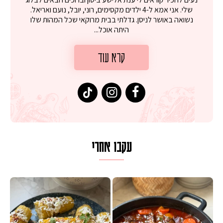
שלי. אני אמא ל-4 ילדים מקסימים, רוני, יובל, נועם ואריאל.
נשואה באושר לניסן. גדלתי בבית מרוקאי שכל המהות שלו
היתה אוכל...
קרא עוד
עקבו אחרי
 על מחבת עם גבינה בולגרית מעודנת מ
המר