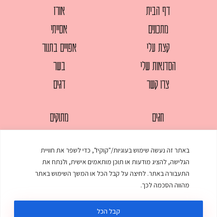
דף הבית
אורז
מתכונים
אסייתי
קצת עלי
אפויים בתנור
הסדנאות שלי
בשר
צרו קשר
דגים
חגים
מתוקים
לחמים
סלטים
באתר זה נעשה שימוש בעוגיות/"קוקיז", כדי לשפר את חוויית
מאפים
עוגות
הגלישה, להציג מודעות או תוכן מותאמים אישית, ולנתח את
ממולאים
עוף
התעבורה באתר. לחיצה על קבל הכל או המשך השימוש באתר
מהווה הסכמה לכך.
מרקים
פסטות
קבל הכל