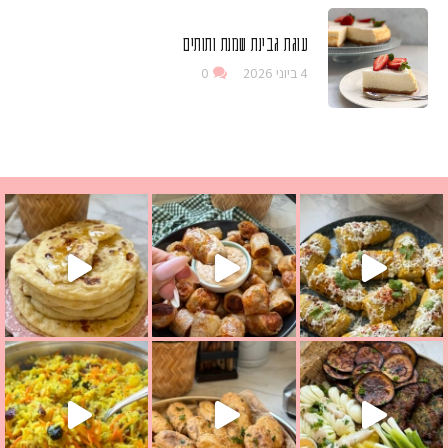
עוגת גבינת שמנת ותותים
4 ביוני 2026
0
ים שמכינים בכמה דקות עב
 מחבת שהוא שילוב של מופלטה וספינז׳, רעיון מעול
בתי מה לחדש לכם ונראה
אורז יצירתי לתשעת הימים ולכבוד שבת קודש
למתכון