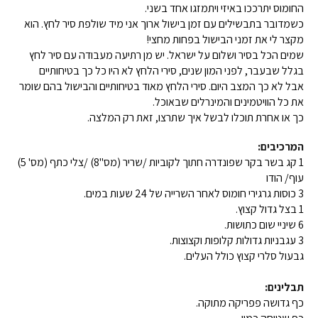
החומוס יתרככו באיזי ויתמזגו אחד בשני.
כשמדובר בתבשילים עם זמן בישול ארוך אני מיד שולפת סיר לחץ. הוא
מקצר לי את זמני הבישול בפחות מחצי!
שמים הכל בסיר ושלום על ישראל. יש מן רתיעה מעבודה עם סיר לחץ
בגלל שבעבר, לפני המון שנים, סירי הלחץ לא היו כל כך בטיחותיים
אבל לא כך המצב היום. סירי הלחץ מאוד בטיחותיים והבישול בהם שומר
את כל הוויטמינים והמינרלים שבאוכל.
כך או אחרת תוכלו לבשל איך שתרצו, זאת רק המלצה.
המרכיבים:
1 קג בשר בקר שפונדרה חתוך לקוביות /שריר (מס"8) /צלי כתף (מס' 5)
עוף/ הודו
3 כוסות גרגירי חומוס לאחר השרייה של 24 שעות במים.
1 בצל גדול קצוץ.
6 שיניי שום כתושות.
3 עגבניות גדולות קלופות וקצוצות.
גבעול סלרי קצוץ כולל העלים.
תבלינים:
כף גדושה פפריקה מתוקה.