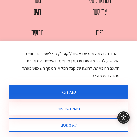
הסדנאות שלי
בשר
צרו קשר
דגים
חגים
מתוקים
לחמים
סלטים
באתר זה נעשה שימוש בעוגיות/"קוקיז", כדי לשפר את חוויית
מאפים
עוגות
הגלישה, להציג מודעות או תוכן מותאמים אישית, ולנתח את
ממולאים
עוף
התעבורה באתר. לחיצה על קבל הכל או המשך השימוש באתר
מהווה הסכמה לכך.
מרקים
פסטות
קבל הכל
ניהול העדפות
© כל הזכויות שמורות לענת אלישע |
עיצוב ובניית אתר
:
סטודיו דנקו
תקנון האתר
מדיניות פרטיות
לא מסכים