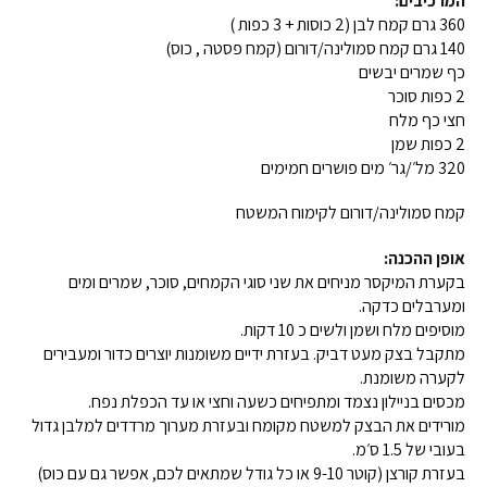
המרכיבים:
360 גרם קמח לבן (2 כוסות + 3 כפות )
140 גרם קמח סמולינה/דורום (קמח פסטה , כוס)
כף שמרים יבשים
2 כפות סוכר
חצי כף מלח
2 כפות שמן
320 מל׳/גר׳ מים פושרים חמימים
קמח סמולינה/דורום לקימוח המשטח
אופן ההכנה:
בקערת המיקסר מניחים את שני סוגי הקמחים, סוכר, שמרים ומים
ומערבלים כדקה.
מוסיפים מלח ושמן ולשים כ 10 דקות.
מתקבל בצק מעט דביק. בעזרת ידיים משומנות יוצרים כדור ומעבירים
לקערה משומנת.
מכסים בניילון נצמד ומתפיחים כשעה וחצי או עד הכפלת נפח.
מורידים את הבצק למשטח מקומח ובעזרת מערוך מרדדים למלבן גדול
בעובי של 1.5 ס׳מ.
בעזרת קורצן (קוטר 9-10 או כל גודל שמתאים לכם, אפשר גם עם כוס)