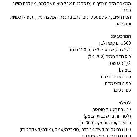
המאפה הזה מצריך מעט סבלנות אבל היא משתלמת, אין לכם מושג
כמה!
הכח חשוב, לא לפספס שום שלב בהכנה. המלצה שלי, תכפילו כמויות
ותקפיאו.
המרכיבים:
500 גרם קמח לבן
3/4 גביע יוגורט 3% שומן(120 גרם)
כוס חלב חמים (200 מל)
1/2 כוס שמן
ביצה L
כף שמרים יבשים
כפית וחצי מלח
כפית סוכר
למילוי:
70 גרם חמאה מומסת
(למריחה בין שכבות הבצק)
גביע ריקוטה פרסקה (300 גר)
100 גרם גבינה קשה מגורדת (מוצרלה/עמק/גאודה/קשקבל וכו)
100 גרם גבינת חמד מגורדת