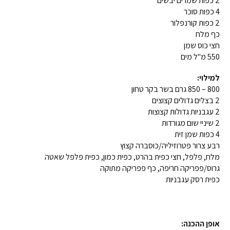
2 כפות שמרים יבשים
4 כפות סוכר
2 כפות קורנפלור
כף מלח
חצי כוס שמן
550 מ"ל מים
למילוי:
800 – 850 גרם בשר בקר טחון
2 בצלים גדולים קצוצים
2 עגבניות גדולות קצוצות
2 שיניי שום מגורדות
4 כפות שמן זית
רבע צרור פטרוזיליה/כוסברה קצוץ
מלח, פלפל, חצי כפית בהרט, כפית כמון, כפית פלפל שאטה
גרוס/פפריקה חריפה, כף פפריקה מתוקה
כפית רסק עגבניות
אופן ההכנה: