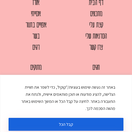
דף הבית
אורז
מתכונים
אסייתי
קצת עלי
אפויים בתנור
הסדנאות שלי
בשר
צרו קשר
דגים
חגים
מתוקים
לחמים
סלטים
באתר זה נעשה שימוש בעוגיות/"קוקיז", כדי לשפר את חוויית
מאפים
עוגות
הגלישה, להציג מודעות או תוכן מותאמים אישית, ולנתח את
ממולאים
עוף
התעבורה באתר. לחיצה על קבל הכל או המשך השימוש באתר
מהווה הסכמה לכך.
מרקים
פסטות
קבל הכל