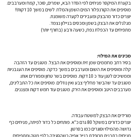
בקערת המיקסר מניחים לפי הסדר הבא, שמרים, סוכר, קמח ומערבבים.
מוסיפים את הקורנפלור המים השמן והמלח. לשים במשך 10 דקות!!
יוצרים כדור מהבצק ומעבירים לקערה משומנת.
מגלגלים את הבצק בשמן ומכסים בניילון נצמד.
מתפיחים עד הכפלת נפח, כשעה ורבע (בחורף יותר)
מכינים את המילוי:
בסיר רחב מחממים שמן זית ומוסיפים את הבצל. מטגנים עד הזהבה
קלה ומוסיפים את השום ומערבבים במשך כדקה. מוסיפים את העגבניות
וממשיכים לטגן עוד כ 10 דקות. מוסיפים בשר טחון ומפוררים אותו.
מטגנים עד שהבשר מחליף צבע ואין נוזלים. מוסיפים את כל התבלינים,
מערבבים היטב ומוסיפים את הירק. מטגנים עוד חמש דקות ומצננים.
מורידים את הבצק למשטח עבודה.
יוצרים כדורים במשקל 80 גרם כ"א. פותחים כל כדור לפיתה, מניחים כף
גדושה מהמילוי וסוגרים כמו בסרטון.
מניחים בתבנית מרופדת בנייר אפיה כשהסגירה כלפי מטה ומתפיחים