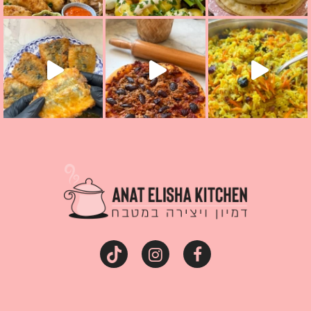
קראת ככה? ההסבר בסרטו
מז׳ווז׳ין או בתרגום לעברית, מחותנים
מתכון ראש