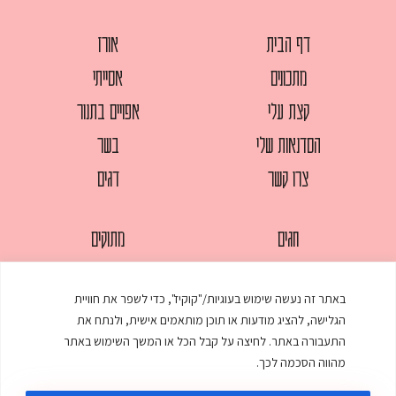
דף הבית
אורז
מתכונים
אסייתי
קצת עלי
אפויים בתנור
הסדנאות שלי
בשר
צרו קשר
דגים
חגים
מתוקים
לחמים
סלטים
באתר זה נעשה שימוש בעוגיות/"קוקיז", כדי לשפר את חוויית
מאפים
עוגות
הגלישה, להציג מודעות או תוכן מותאמים אישית, ולנתח את
ממולאים
עוף
התעבורה באתר. לחיצה על קבל הכל או המשך השימוש באתר
מהווה הסכמה לכך.
מרקים
פסטות