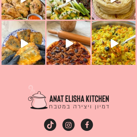
קראת ככה? ההסבר בסרטו
מז׳ווז׳ין או בתרגום לעברית, מחותנים
מתכון ראש