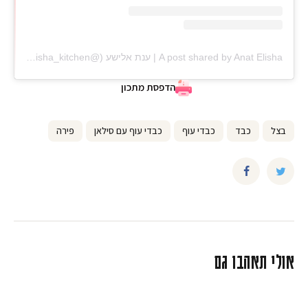
A post shared by Anat Elisha | ענת אלישע (@anat_elisha_kitchen)
הדפסת מתכון
בצל
כבד
כבדי עוף
כבדי עוף עם סילאן
פירה
אולי תאהבו גם