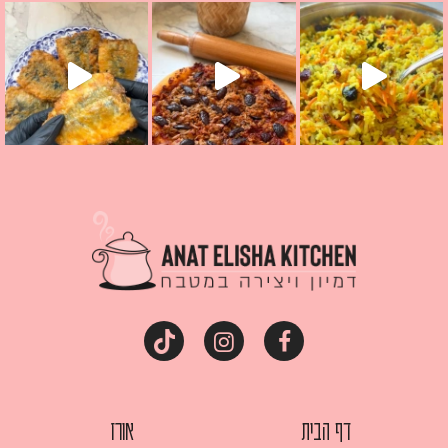
קראת ככה? ההסבר בסרטו
מז׳ווז׳ין או בתרגום לעברית, מחותנים
מתכון ראש
דף הבית
אורז