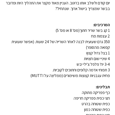
יום קודם ולשלב אותו ברוטב. העניין מאוד מקצר את התהליך היות ומדובר
בבשר שמצריך בישול ארוך. שנתחיל?
המרכיבים:
1 קג בשר שריר חתוך(מס' 8 או מס' 5)
2 עצמות מח
350 גרם שעועית לבנה לאחר השרייה של 24 שעות. (אפשר שעועית
קפואה מהסופר)
1 בצל גדול קצוץ
4 שיניי שום חצויות
3-4 יח' פלפל צ'ילי יבש
3 תפוחי אדמה קלופים וחתוכים לקוביות.
פחית עגבניות קצוצות משימורים (ממליצה על MUTTI)
תבלינים:
כף פפריקה מתוקה
חצי כפית פפריקה חריפה
כפית שטוחה בהרט
כפית שטוחה כמון