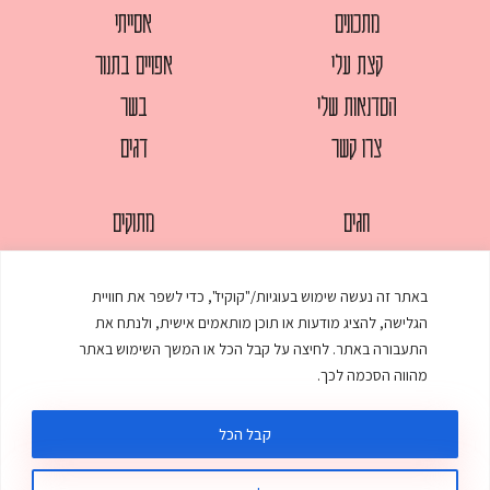
מתכונים
אסייתי
קצת עלי
אפויים בתנור
הסדנאות שלי
בשר
צרו קשר
דגים
חגים
מתוקים
לחמים
סלטים
באתר זה נעשה שימוש בעוגיות/"קוקיז", כדי לשפר את חוויית
מאפים
עוגות
הגלישה, להציג מודעות או תוכן מותאמים אישית, ולנתח את
ממולאים
עוף
התעבורה באתר. לחיצה על קבל הכל או המשך השימוש באתר
מהווה הסכמה לכך.
מרקים
פסטות
קבל הכל