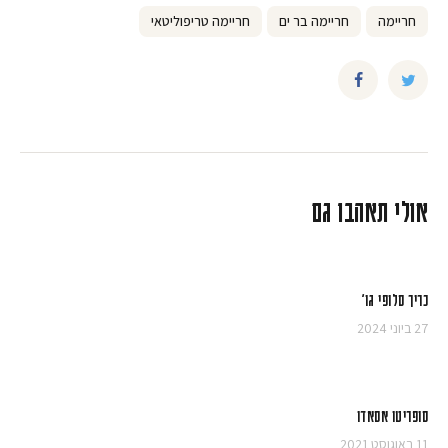
חריימה
חריימה בר ים
חריימה טריפוליטאי
אולי תאהבו גם
כריך סלופי גו'
27 ביוני 2024
סופריטו אסאדו
11 באוגוסט 2021