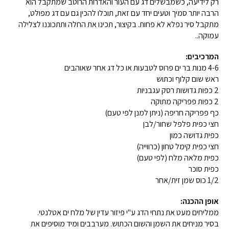
רק לידיעה, כשמבשלים דג עם העור והאדרות הרוטב שמתקבל הוא
הרבה יותר סמיך וטעים יחד עם זאת, תוכלו להכין גם עם דג מפולט,
מתקבל סיר נפלא לא פחות. בקיצור, תכינו את החלה ותתכוננו לצלילה
עמוקה..
המרכיבים:
4-6 מנות בר ים פרוס לטבעות או כל דג אחר שאוהבים
ראש שום קלוף וכתוש
2 כפות גדושות רסק עגבניות
2 כפות פפריקה מתוקה
כף פפריקה חריפה (ניתן למנן לפי טעם)
חצי כפית פלפל שחור/לבן
כפית גדושה כמון
חצי כפית קימל טחון (כרווייה)
כפית מלאה מלח (לפי טעם)
כפית סוכר
1/2 כוס שמן זית/אחר
אופן ההכנה:
ממליחים מעט את נתחי הדג ע"י פיזור עדין של מלח ים אטלנטי.
בסיר מניחים את השמן והשום הכתוש. מערבבים ומיד מוסיפים את