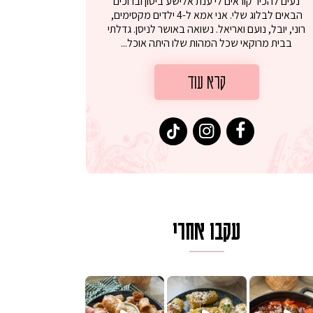
נעים להכיר קוראים לי ענת אלישע ביטון וברוכים
הבאים לבלוג שלי. אני אמא ל-4 ילדים מקסימים,
רוני, יובל, נועם ואריאל. נשואה באושר לניסן. גדלתי
בבית מרוקאי שכל המהות שלו היתה אוכל...
קרא עוד
עקבו אחרי
לגרית מעודנת מ
פיים ממכרים שמכינים בכמה דקות עב