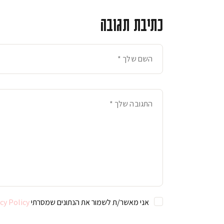
כתיבת תגובה
אני מאשר/ת לשמור את הנתונים שמסרתי For further details on handling user data, see our
cy Policy