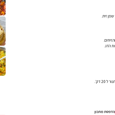
שמן זית.
לחם מחבת שהוא שילוב של מופלטה וספינז׳, רעיון מעול
פסטל טוניסאי לתשעת 
⁨ סביח מפורק כי צריך לאכול משהו
אז מה
הזיתים.
ת הדג.
פיצה של תשעת הימים ולמה היא נקראת ככה
אורז יצירתי לתשעת הימים ולכבוד שבת קודש
למתכון
מז׳ווז׳ין 
2 דק׳.
הדפסת מתכון