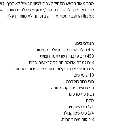
מהר מאוד הראש התחיל לעבוד לכיוון תבשיל לא חריף ולא מ
טריים אין צורך להשרות במלח/לימון פשוט להניח אותם בס
אמנון!! הרוטב הסמיך אך ורק בזכותו.. לא מוותרת עליו
המרכיבים:
4-5 פילה אמנון טרי מפולט מעצמות
450 גרם עגבניות שרי תמר חצויות
3 יח גמבה אדומה חתוכה לרצועות עבות
5 יח תפוחי אדמה קלופים ופרוסים לפרוסות עבות.
10 שיניי שום
חצי צרור כוסברה
כף גדושה פפריקה מתוקה
רבע כף כורכום
מלח
1/4 כוס שמן זית
1/4 כוס שמן קנולה
3 כוסות מים רותחים.