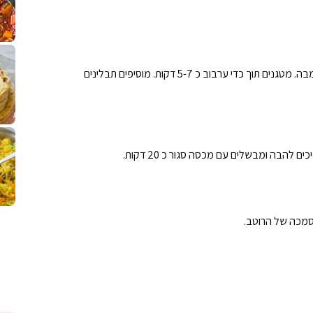
לחם מחבת שהוא שילוב של מופלטה וספינז׳, רעיון מעול
פסטל טוניסאי לתשעת 
⁨ סביח מפורק כי צריך לאכול משהו
אז מה
מניחים בסיר רחב, שמן , שיניי שום, עגבניות שרי ורצועות גמבה. מטגנים תוך כדי ערבוב כ 5-7 דקות. מוסיפים תבלינים
פיצה של תשעת הימים ולמה היא נקראת ככה
אורז יצירתי לתשעת הימים ולכבוד שבת קודש
למתכון
מז׳ווז׳ין 
להבה ומבשלים עם מכסה סגור כ 20 דקות.
סמכה של הרוטב.