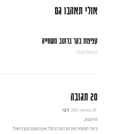
אולי תאהבו גם
קציצות בקר ברוטב משווייה
27 ביולי 2022
20 תגובה
דבי
18 בנובמבר 2021
היי ענת,
כיצד תפוחי האדמה מרככים? אין כמעט זמן בישול.