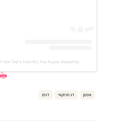
A post shared by ענת | סדנאות בישול ואפייה (@anat_elisha_kitchen)
אמנון
דג מרוקאי
דגים