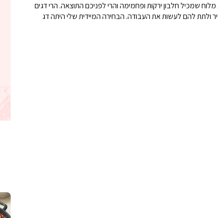
לוח שמכיל חלבון ירקות ופחמימה והרי לפניכם התוצאה. הרי דגים
יר ולתת להם לעשות את העבודה. הבחירה המיידית שלי היתה דג
קלחי תירס צרובים על מחבת עם גבינה בו
נשנושי פרגיות קריס
תבשיל גולש לכבוד שבת קודש, מתכון חדש
. גולש המר