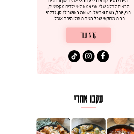
נעים להכיר קוראים לי ענת אלישע ביטון וברוכים
הבאים לבלוג שלי. אני אמא ל-4 ילדים מקסימים,
רוני, יובל, נועם ואריאל. נשואה באושר לניסן. גדלתי
בבית מרוקאי שכל המהות שלו היתה אוכל...
קרא עוד
עקבו אחרי
לגרית מעודנת מ
פיים ממכרים שמכינים בכמה דקות עב