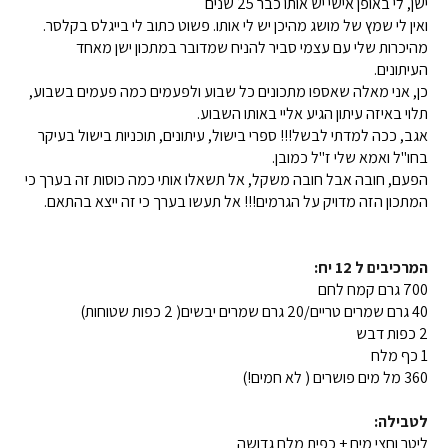
ישן, לי באופן אישי יש אותו כבר 25 שנים
ואין לי שמץ של מושג מהיכן יש לי אותו. פשוט כתוב לי בייגלס בקלסר.
מהיכרות שלי עם עצמי סביר להניח שמדובר במתכון ישן מאחד
העיתונים.
כן, אני מאלה שאספו מתכונים כל שבוע ולפעמים כמה פעמים בשבוע,
תלוי באיזה עיתון הגיע אליי באותו השבוע.
אגב, ככה למדתי לבשל!!! ספרי בישול, עיתונים, תוכניות בישול בעיקר
בחו"ל ואמא שלי ז"ל כמובן.
הפעם, חובה אבל חובה משקל, אל תשאלו אותי כמה כוסות זה בערך כי
המתכון הזה מדויק על הגרמים!!! אל תעשו בערך כי זה ייצא בהתאם.
המרכיבים ל 12 יח:
700 גרם קמח לחם
40 גרם שמרים טריים/20 גרם שמרים יבשים( 2 כפות שטוחות)
2 כפות דבש
1 כף מלח
360 מל מים פושרים ( לא חמים!)
לטבילה:
ליטר וחצי מים + כפית מלח גדושה